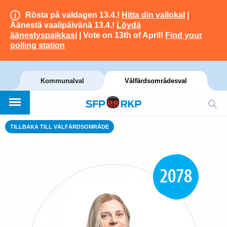
Rösta på valdagen 13.4.!
Hitta din vallokal
|
Äänestä vaalipäivänä 13.4.!
Löydä
äänestyspaikkasi
| Vote on 13th of April!
Find your
polling station
Kommunalval
Välfärdsområdesval
TILLBAKA TILL VÄLFÄRDSOMRÅDE
2078