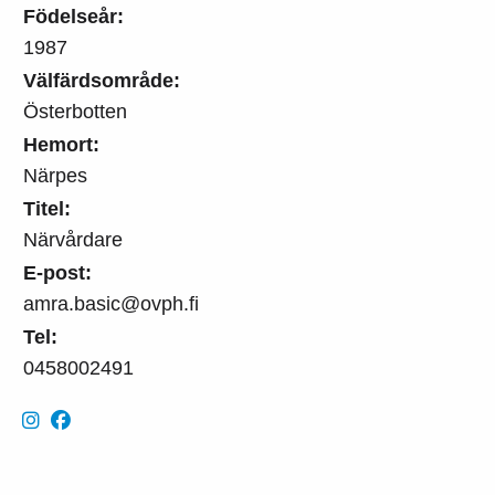
Födelseår:
1987
Välfärdsområde:
Österbotten
Hemort:
Närpes
Titel:
Närvårdare
E-post:
amra.basic@ovph.fi
Tel:
0458002491