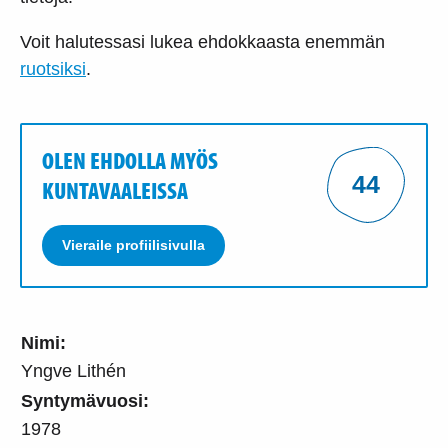
Voit halutessasi lukea ehdokkaasta enemmän
ruotsiksi
.
OLEN EHDOLLA MYÖS
44
KUNTAVAALEISSA
Vieraile profiilisivulla
Nimi:
Yngve Lithén
Syntymävuosi:
1978