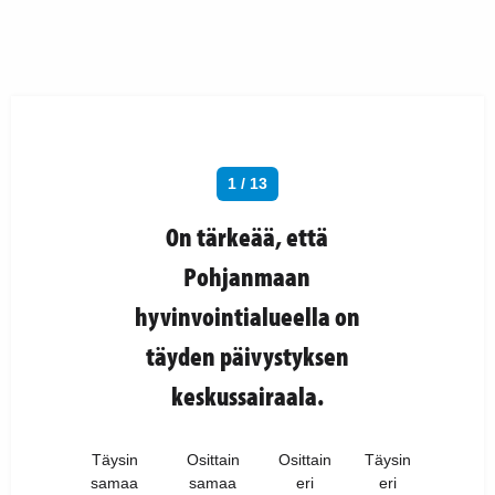
1 / 13
On tärkeää, että
Pohjanmaan
hyvinvointialueella on
täyden päivystyksen
keskussairaala.
Täysin
Osittain
Osittain
Täysin
samaa
samaa
eri
eri