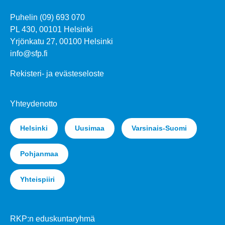
Puhelin (09) 693 070
PL 430, 00101 Helsinki
Yrjönkatu 27, 00100 Helsinki
info@sfp.fi
Rekisteri- ja evästeseloste
Yhteydenotto
Helsinki
Uusimaa
Varsinais-Suomi
Pohjanmaa
Yhteispiiri
RKP:n eduskuntaryhmä