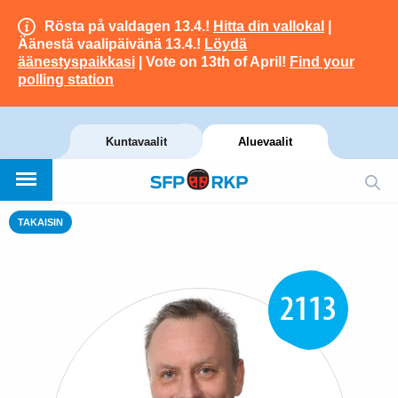
Rösta på valdagen 13.4.!
Hitta din vallokal
|
Äänestä vaalipäivänä 13.4.!
Löydä
äänestyspaikkasi
| Vote on 13th of April!
Find your
polling station
Kuntavaalit
Aluevaalit
TAKAISIN
2113