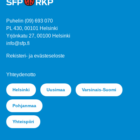
Puhelin (09) 693 070
PL 430, 00101 Helsinki
Yrjönkatu 27, 00100 Helsinki
info@sfp.fi
Rekisteri- ja evästeseloste
Yhteydenotto
Helsinki
Uusimaa
Varsinais-Suomi
Pohjanmaa
Yhteispiiri