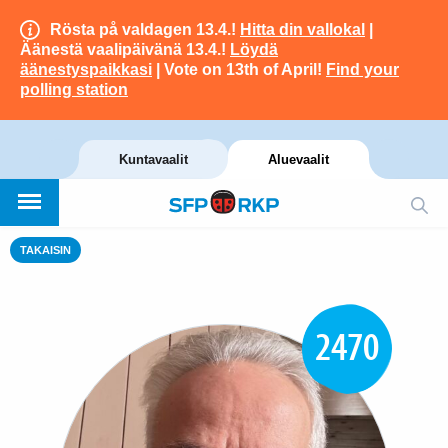
Rösta på valdagen 13.4.!
Hitta din vallokal
|
Äänestä vaalipäivänä 13.4.!
Löydä
äänestyspaikkasi
| Vote on 13th of April!
Find your
polling station
Kuntavaalit
Aluevaalit
TAKAISIN
2470