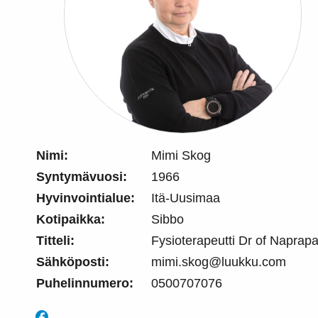
Nimi:
Mimi Skog
Syntymävuosi:
1966
Hyvinvointialue:
Itä-Uusimaa
Kotipaikka:
Sibbo
Titteli:
Fysioterapeutti Dr of Naprap
Sähköposti:
mimi.skog@luukku.com
Puhelinnumero:
0500707076