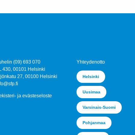
uhelin (09) 693 070
Yhteydenotto
L 430, 00101 Helsinki
jönkatu 27, 00100 Helsinki
Helsinki
fo@sfp.fi
Uusimaa
kisteri- ja evästeseloste
Varsinais-Suomi
Pohjanmaa