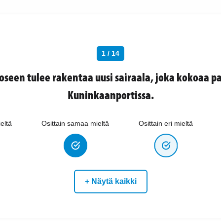
1 / 14
oseen tulee rakentaa uusi sairaala, joka kokoaa pa
Kuninkaanportissa.
eltä
Osittain samaa mieltä
Osittain eri mieltä
+ Näytä kaikki