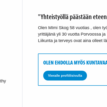
"Yhteistyöllä päästään etee
Olen MImi Skog 58 vuotias , olen työ
yrittäjänä yli 30 vuotta Porvoossa ja
Liikunta ja terveys ovat aina olleet 
OLEN EHDOLLA MYÖS KUNTAVAA
Vieraile profiilisivulla
athy