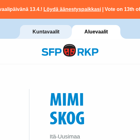
vaalipäivänä 13.4.!
Löydä äänestyspaikkasi
| Vote on 13th of
Kuntavaalit
Aluevaalit
MIMI
SKOG
Itä-Uusimaa