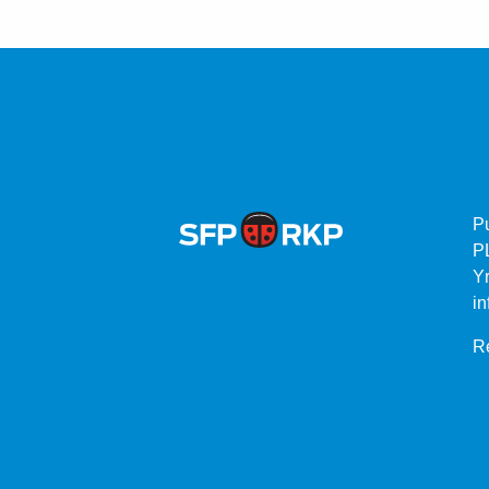
P
P
Yr
in
Re