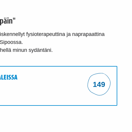
npäin"
skennellyt fysioterapeuttina ja naprapaattina
 Sipoossa.
lähellä minun sydäntäni.
LEISSA
149