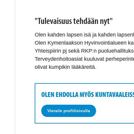
"Tulevaisuus tehdään nyt"
Olen kahden lapsen isä ja kahden lapsenl
Olen Kymenlaakson Hyvinvointialueen kan
Yhteispiirin pj sekä RKP:n puoluehallituk
Terveydenhoitoasiat kuuluvat perheperinteis
olivat kumpikin lääkäreitä.
OLEN EHDOLLA MYÖS KUNTAVAALEIS
Vieraile profiilisivulla