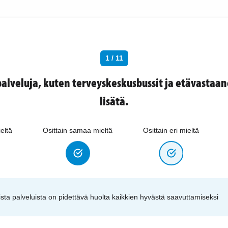
1 / 11
palveluja, kuten terveyskeskusbussit ja etävastaan
lisätä.
eltä
Osittain samaa mieltä
Osittain eri mieltä
ista palveluista on pidettävä huolta kaikkien hyvästä saavuttamiseksi