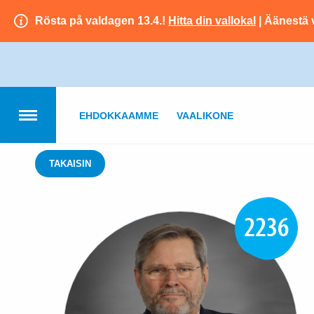
Rösta på valdagen 13.4.!
Hitta din vallokal
| Äänestä 
EHDOKKAAMME
VAALIKONE
TAKAISIN
2236