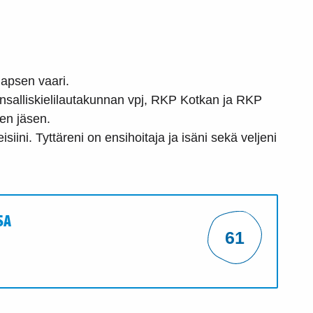
apsen vaari.
salliskielilautakunnan vpj, RKP Kotkan ja RKP
sen jäsen.
iini. Tyttäreni on ensihoitaja ja isäni sekä veljeni
SA
61