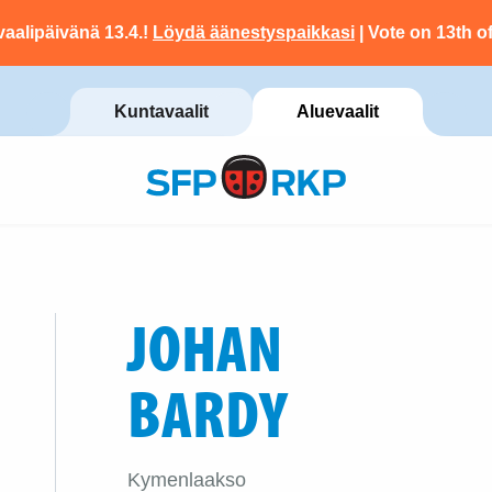
vaalipäivänä 13.4.!
Löydä äänestyspaikkasi
| Vote on 13th of
Kuntavaalit
Aluevaalit
JOHAN
BARDY
Kymenlaakso