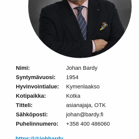
Nimi:
Johan Bardy
Syntymävuosi:
1954
Hyvinvointialue:
Kymenlaakso
Kotipaikka:
Kotka
Titteli:
asianajaja, OTK
Sähköposti:
johan@bardy.fi
Puhelinnumero:
+358 400 486060
https://@johbardy