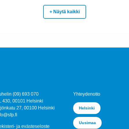
+ Näytä kaikki
uhelin (09) 693 070
Yhteydenotto
L 430, 00101 Helsinki
jönkatu 27, 00100 Helsinki
Helsinki
fo@sfp.fi
Uusimaa
kisteri- ja evästeseloste