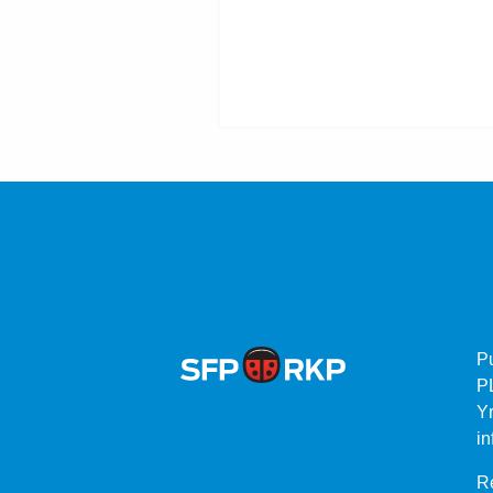
P
P
Yr
in
Re