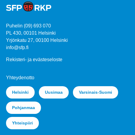
Puhelin (09) 693 070
PL 430, 00101 Helsinki
Yrjönkatu 27, 00100 Helsinki
info@sfp.fi
Rekisteri- ja evästeseloste
Yhteydenotto
Helsinki
Uusimaa
Varsinais-Suomi
Pohjanmaa
Yhteispiiri