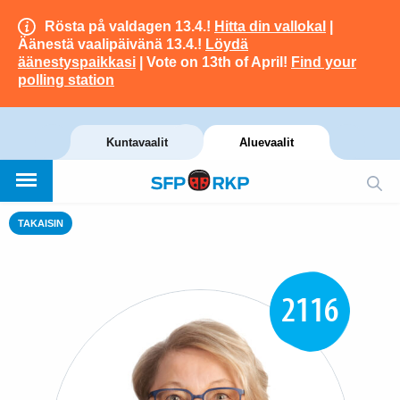
Rösta på valdagen 13.4.!
Hitta din vallokal
|
Äänestä vaalipäivänä 13.4.!
Löydä
äänestyspaikkasi
| Vote on 13th of April!
Find your
polling station
Kuntavaalit
Aluevaalit
TAKAISIN
2116