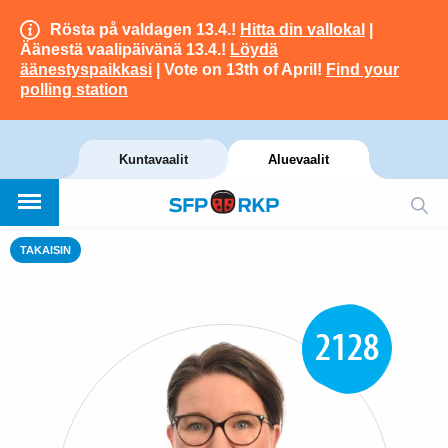
Rösta på valdagen 13.4.!
Hitta din vallokal
|
Äänestä vaalipäivänä 13.4.!
Löydä
äänestyspaikkasi
| Vote on 13th of April!
Find your
polling station
Kuntavaalit
Aluevaalit
TAKAISIN
2128