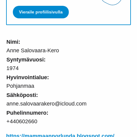
Vieraile profiilisivulla
Nimi:
Anne Salovaara-Kero
Syntymävuosi:
1974
Hyvinvointialue:
Pohjanmaa
Sähköposti:
anne.salovaarakero@icloud.com
Puhelinnumero:
+440602660
https://mammaannorlunda.blogspot.com/