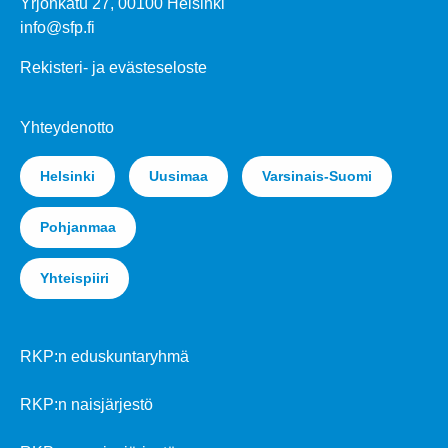
Yrjönkatu 27, 00100 Helsinki
info@sfp.fi
Rekisteri- ja evästeseloste
Yhteydenotto
Helsinki
Uusimaa
Varsinais-Suomi
Pohjanmaa
Yhteispiiri
RKP:n eduskuntaryhmä
RKP:n naisjärjestö