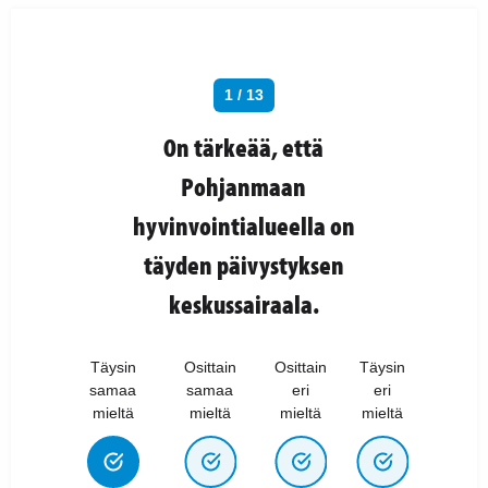
1 / 13
On tärkeää, että
Pohjanmaan
hyvinvointialueella on
täyden päivystyksen
keskussairaala.
Täysin
Osittain
Osittain
Täysin
samaa
samaa
eri
eri
mieltä
mieltä
mieltä
mieltä