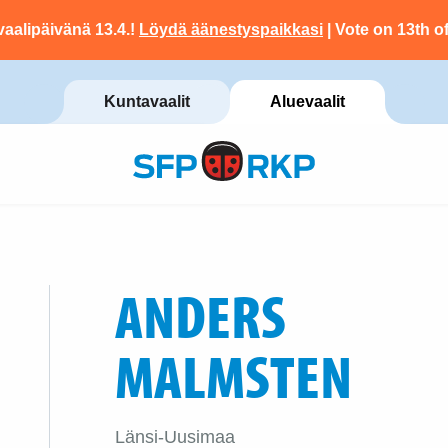
vaalipäivänä 13.4.!
Löydä äänestyspaikkasi
| Vote on 13th of
Kuntavaalit
Aluevaalit
ANDERS
MALMSTEN
Länsi-Uusimaa