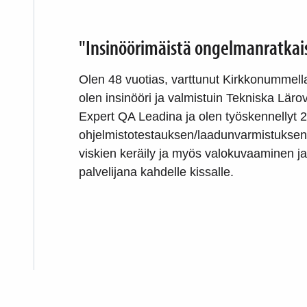
"Insinöörimäistä ongelmanratkai
Olen 48 vuotias, varttunut Kirkkonummella
olen insinööri ja valmistuin Tekniska Läro
Expert QA Leadina ja olen työskennellyt 2
ohjelmistotestauksen/laadunvarmistuksen 
viskien keräily ja myös valokuvaaminen ja
palvelijana kahdelle kissalle.