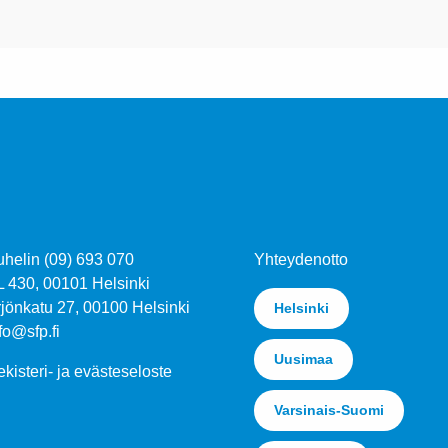
uhelin (09) 693 070
Yhteydenotto
L 430, 00101 Helsinki
jönkatu 27, 00100 Helsinki
Helsinki
fo@sfp.fi
Uusimaa
kisteri- ja evästeseloste
Varsinais-Suomi