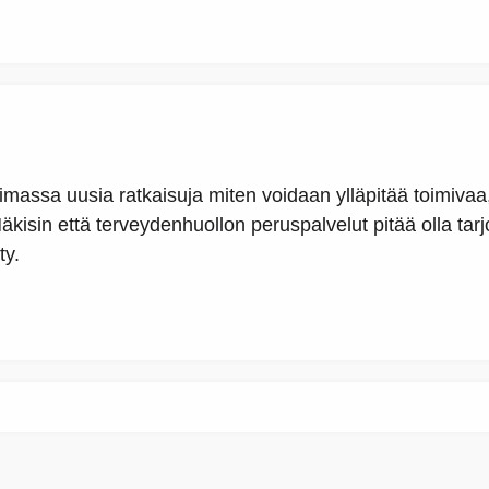
assa uusia ratkaisuja miten voidaan ylläpitää toimivaa,
sin että terveydenhuollon peruspalvelut pitää olla tarjo
ty.