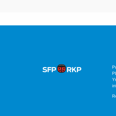
P
P
Yr
in
Re