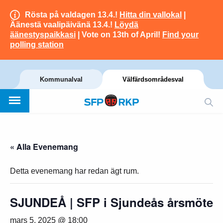
Rösta på valdagen 13.4.!
Hitta din vallokal
|
Äänestä vaalipäivänä 13.4.!
Löydä
äänestyspaikkasi
| Vote on 13th of April!
Find your
polling station
Kommunalval
Välfärdsområdesval
« Alla Evenemang
Detta evenemang har redan ägt rum.
SJUNDEÅ | SFP i Sjundeås årsmöte
mars 5, 2025 @ 18:00