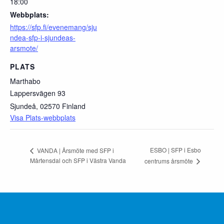
18:00
Webbplats:
https://sfp.fi/evenemang/sju
ndea-sfp-i-sjundeas-
arsmote/
PLATS
Marthabo
Lappersvägen 93
Sjundeå
,
02570
Finland
Visa Plats-webbplats
ESBO | SFP i Esbo
VANDA | Årsmöte med SFP i
Mårtensdal och SFP i Västra Vanda
centrums årsmöte