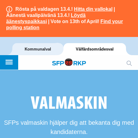
Rösta på valdagen 13.4.!
Hitta din vallokal
|
Äänestä vaalipäivänä 13.4.!
Löydä
äänestyspaikkasi
| Vote on 13th of April!
Find your
polling station
Kommunalval
Välfärdsområdesval
VALMASKIN
SFPs valmaskin hjälper dig att bekanta dig med
kandidaterna.