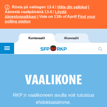
Rösta på valdagen 13.4.!
Hitta din vallokal
|
Äänestä vaalipäivänä 13.4.!
Löydä
äänestyspaikkasi
| Vote on 13th of April!
Find your
polling station
Kuntavaalit
Aluevaalit
VAALIKONE
RKP:n vaalikoneen avulla voit tutustua
ehdokkaisiimme.