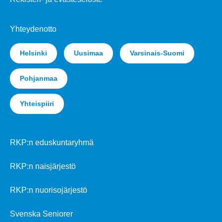
Yhteydenotto
Helsinki
Uusimaa
Varsinais-Suomi
Pohjanmaa
Yhteispiiri
RKP:n eduskuntaryhmä
RKP:n naisjärjestö
RKP:n nuorisojärjestö
Svenska Seniorer