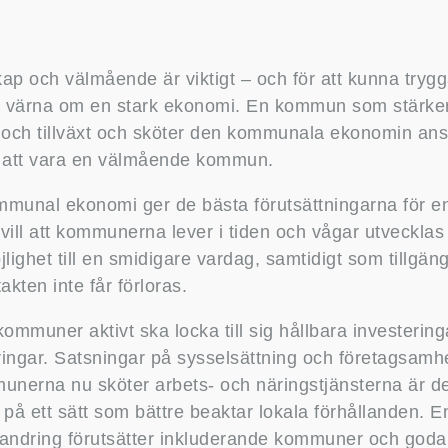
kap och välmående är viktigt – och för att kunna try
 värna om en stark ekonomi. En kommun som stärker 
och tillväxt och sköter den kommunala ekonomin ansva
r att vara en välmående kommun.
mmunal ekonomi ger de bästa förutsättningarna för e
ll att kommunerna lever i tiden och vågar utvecklas f
jlighet till en smidigare vardag, samtidigt som tillgä
kten inte får förloras.
a kommuner aktivt ska locka till sig hållbara investerin
ingar. Satsningar på sysselsättning och företagsamhet ä
nerna nu sköter arbets- och näringstjänsterna är det 
på ett sätt som bättre beaktar lokala förhållanden. E
vandring förutsätter inkluderande kommuner och goda i