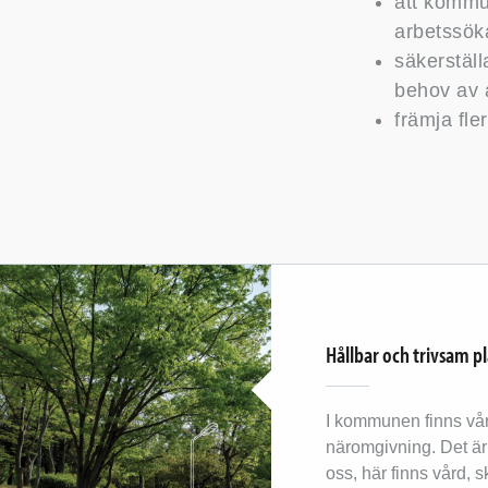
att kommun
arbetssö
säkerställ
behov av 
främja fl
Hållbar och trivsam p
I kommunen finns vå
näromgivning. Det är 
oss, här finns vård, s