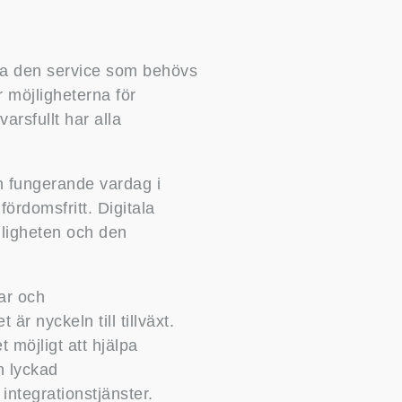
gga den service som behövs
möjligheterna för
rsfullt har alla
n fungerande vardag i
ördomsfritt. Digitala
ngligheten och den
gar och
r nyckeln till tillväxt.
möjligt att hjälpa
n lyckad
ntegrationstjänster.