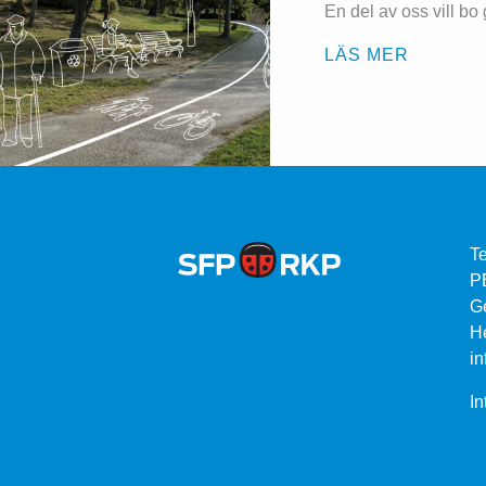
En del av oss vill bo 
LÄS MER
Te
P
G
He
in
In