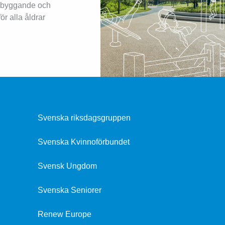
rebyggande och
ör alla åldrar
Svenska riksdagsgruppen
Svenska Kvinnoförbundet
Svensk Ungdom
Svenska Seniorer
Renew Europe