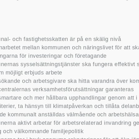
al- och fastighetsskatten är på en skälig nivå
marbetet mellan kommunen och näringslivet för att s
ingarna för investeringar och företagande
ernas sysselsättningstjänster ska fungera effektivt 
m möjligt erbjuds arbete
ssökande och arbetsgivare ska hitta varandra över 
scentralernas verksamhetsförutsättningar garanteras
 smartare och mer hållbara upphandlingar genom att i
riterier, ta hänsyn till klimatpåverkan och tillåta delan
de kommunalt anställdas välmående och arbetshälsa
erna aktivt arbetar för arbetsrelaterad invandring ge
g och välkomnande familjepolitik