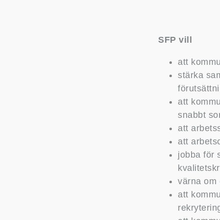
SFP vill
att kommun
stärka sa
förutsättn
att kommun
snabbt so
att arbet
att arbet
jobba för
kvalitetsk
värna om 
att kommun
rekryterin