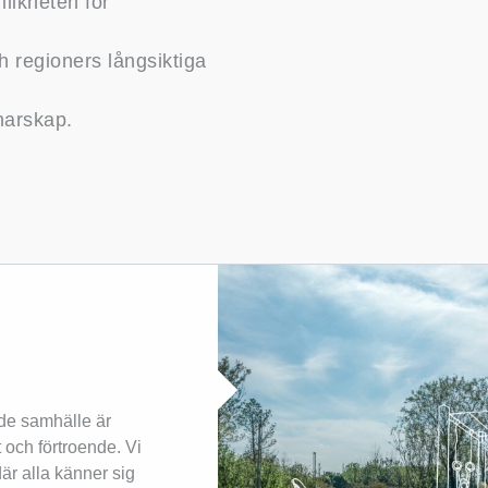
likheten för
h regioners långsiktiga
narskap.
de samhälle är
 och förtroende. Vi
där alla känner sig