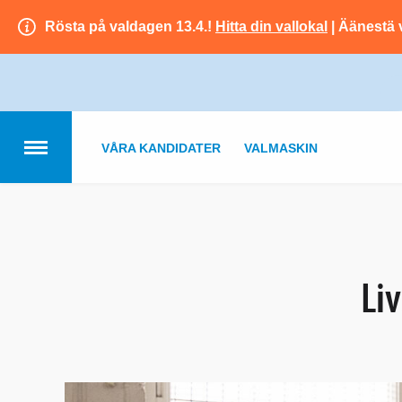
Rösta på valdagen 13.4.!
Hitta din vallokal
| Äänestä 
VÅRA KANDIDATER
VALMASKIN
Li