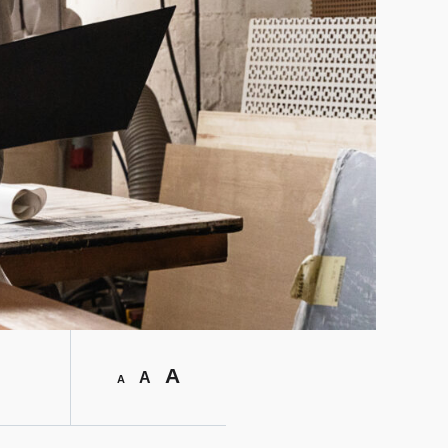
A
A
A