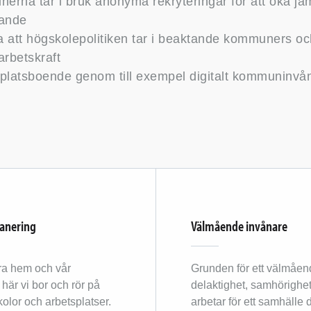
erna tar i bruk anonyma rekryteringar för att öka jäm
kande
a att högskolepolitiken tar i beaktande kommuners oc
arbetskraft
erplatsboende genom till exempel digitalt kommuninvå
lanering
Välmående invånare
ra hem och vår
Grunden för ett välmåen
här vi bor och rör på
delaktighet, samhörighet
kolor och arbetsplatser.
arbetar för ett samhälle 