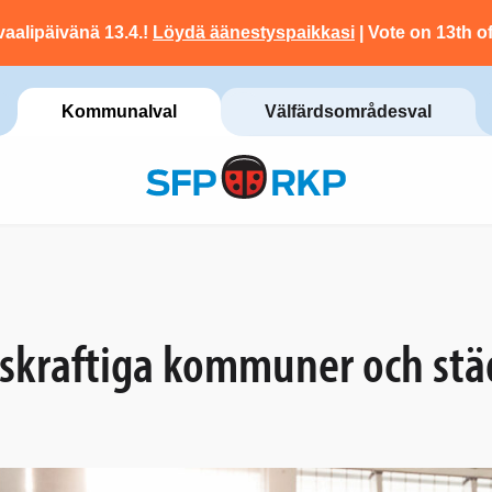
vaalipäivänä 13.4.!
Löydä äänestyspaikkasi
| Vote on 13th of
Kommunalval
Välfärdsområdesval
vskraftiga kommuner och stä