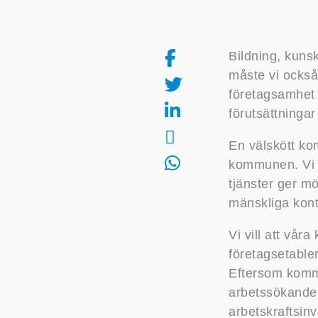
Bildning, kuns
måste vi också
företagsamhet 
förutsättninga
En välskött ko
kommunen. Vi vi
tjänster ger mö
mänskliga konta
Vi vill att vår
företagsetabler
Eftersom kommu
arbetssökande 
arbetskraftsin