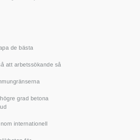
kapa de bästa
så att arbetssökande så
kommungränserna
 högre grad betona
bud
nom internationell