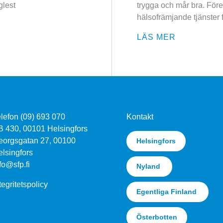
glest
trygga och mår bra. Fö
hälsofrämjande tjänster f
LÄS MER
lefon (09) 693 070
Kontakt
B 430, 00101 Helsingfors
eorgsgatan 27, 00100
Helsingfors
lsingfors
fo@sfp.fi
Nyland
tegritetspolicy
Egentliga Finland
Österbotten