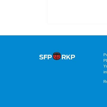
P
P
Yr
in
Re