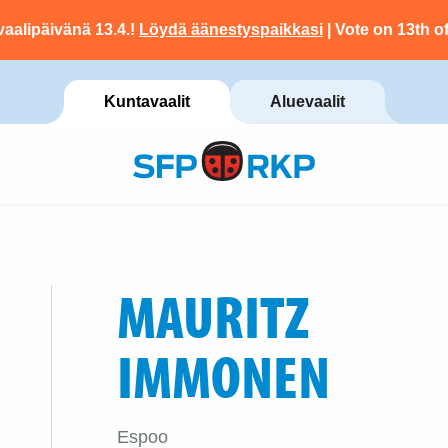
vaalipäivänä 13.4.!
Löydä äänestyspaikkasi
| Vote on 13th of
Kuntavaalit
Aluevaalit
MAURITZ
IMMONEN
Espoo