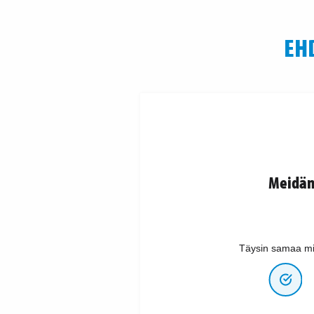
EH
Meidän 
Täysin samaa mi