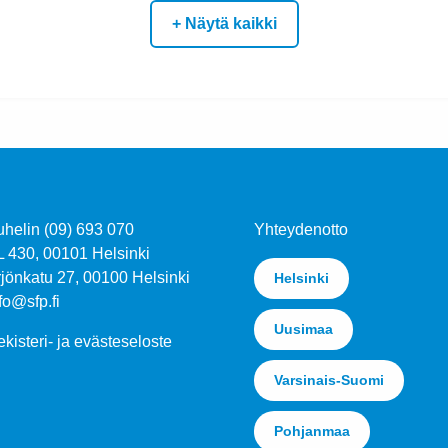
+ Näytä kaikki
uhelin (09) 693 070
Yhteydenotto
L 430, 00101 Helsinki
jönkatu 27, 00100 Helsinki
Helsinki
fo@sfp.fi
Uusimaa
kisteri- ja evästeseloste
Varsinais-Suomi
Pohjanmaa