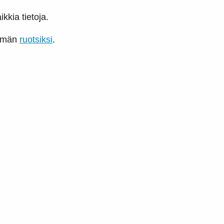
kkia tietoja.
emmän
ruotsiksi
.