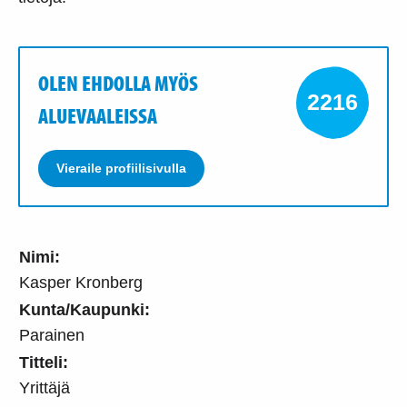
OLEN EHDOLLA MYÖS
2216
ALUEVAALEISSA
Vieraile profiilisivulla
Nimi:
Kasper Kronberg
Kunta/Kaupunki:
Parainen
Titteli:
Yrittäjä