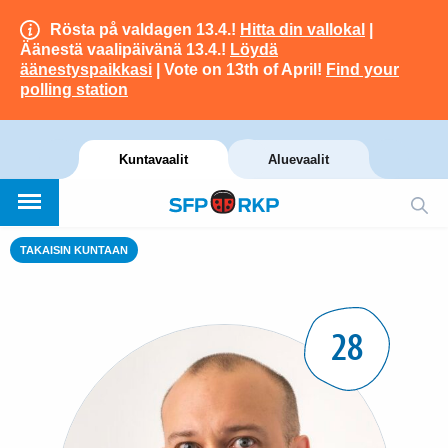
Rösta på valdagen 13.4.!
Hitta din vallokal
|
Äänestä vaalipäivänä 13.4.!
Löydä
äänestyspaikkasi
| Vote on 13th of April!
Find your
polling station
Kuntavaalit
Aluevaalit
TAKAISIN KUNTAAN
28