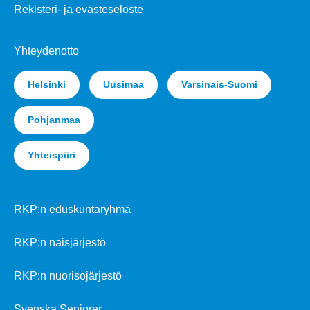
Rekisteri- ja evästeseloste
Yhteydenotto
Helsinki
Uusimaa
Varsinais-Suomi
Pohjanmaa
Yhteispiiri
RKP:n eduskuntaryhmä
RKP:n naisjärjestö
RKP:n nuorisojärjestö
Svenska Seniorer