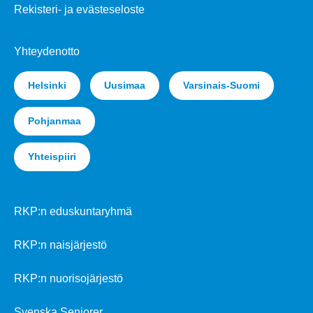
Rekisteri- ja evästeseloste
Yhteydenotto
Helsinki
Uusimaa
Varsinais-Suomi
Pohjanmaa
Yhteispiiri
RKP:n eduskuntaryhmä
RKP:n naisjärjestö
RKP:n nuorisojärjestö
Svenska Seniorer