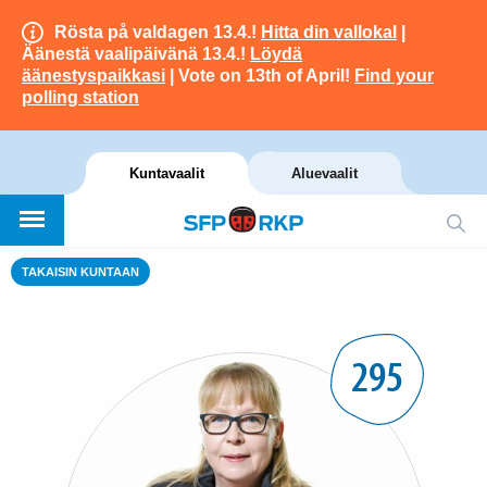
Rösta på valdagen 13.4.!
Hitta din vallokal
|
Äänestä vaalipäivänä 13.4.!
Löydä
äänestyspaikkasi
| Vote on 13th of April!
Find your
polling station
Kuntavaalit
Aluevaalit
TAKAISIN KUNTAAN
295