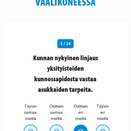
VAALIKONEESSA
1 / 14
Kunnan nykyinen linjaus
yksityisteiden
kunnossapidosta vastaa
asukkaiden tarpeita.
Täysin
Osittain
Osittain
Täysin
samaa
samaa
eri
eri
mieltä
mieltä
mieltä
mieltä