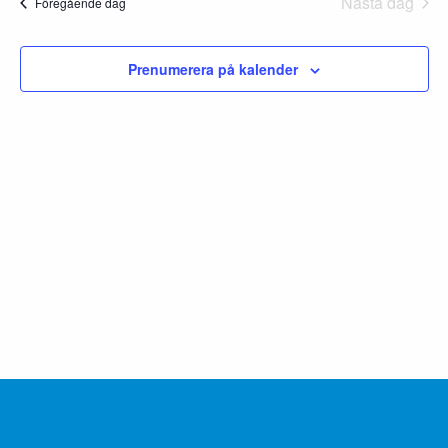
Nästa dag
9,
Föregående dag
and
Views
2026
Prenumerera på kalender
Navigat