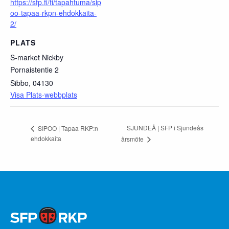
https://sfp.fi/fi/tapahtuma/sip
oo-tapaa-rkpn-ehdokkaita-
2/
PLATS
S-market Nickby
Pornaistentie 2
Sibbo
,
04130
Visa Plats-webbplats
SJUNDEÅ | SFP i Sjundeås
SIPOO | Tapaa RKP:n
ehdokkaita
årsmöte