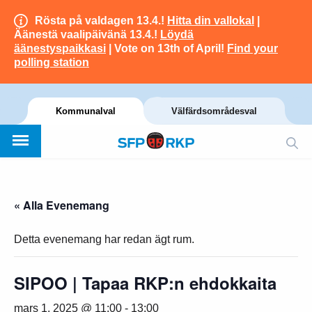
Rösta på valdagen 13.4.!
Hitta din vallokal
|
Äänestä vaalipäivänä 13.4.!
Löydä
äänestyspaikkasi
| Vote on 13th of April!
Find your
polling station
Kommunalval
Välfärdsområdesval
« Alla Evenemang
Detta evenemang har redan ägt rum.
SIPOO | Tapaa RKP:n ehdokkaita
mars 1, 2025 @ 11:00
-
13:00