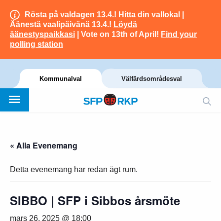
Rösta på valdagen 13.4.!
Hitta din vallokal
|
Äänestä vaalipäivänä 13.4.!
Löydä
äänestyspaikkasi
| Vote on 13th of April!
Find your
polling station
Kommunalval
Välfärdsområdesval
« Alla Evenemang
Detta evenemang har redan ägt rum.
SIBBO | SFP i Sibbos årsmöte
mars 26, 2025 @ 18:00