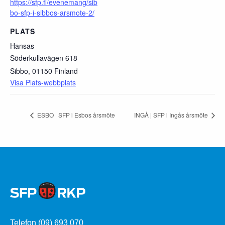
https://sfp.fi/evenemang/sib
bo-sfp-i-sibbos-arsmote-2/
PLATS
Hansas
Söderkullavägen 618
Sibbo
,
01150
Finland
Visa Plats-webbplats
ESBO | SFP i Esbos årsmöte
INGÅ | SFP i Ingås årsmöte
Telefon (09) 693 070