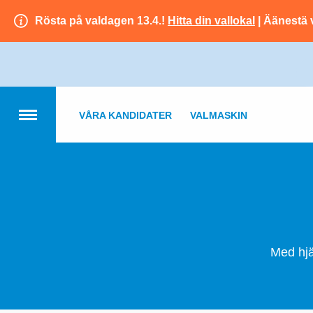
Rösta på valdagen 13.4.!
Hitta din vallokal
| Äänestä 
VÅRA KANDIDATER
VALMASKIN
Med hjä