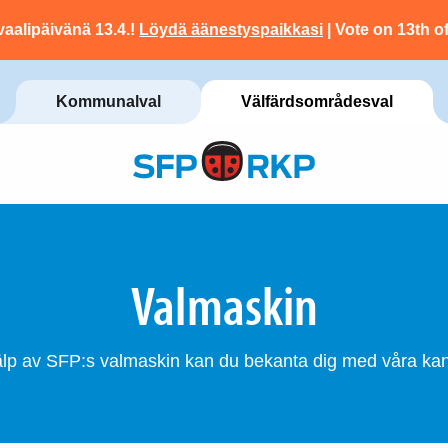
vaalipäivänä 13.4.!
Löydä äänestyspaikkasi
| Vote on 13th of
Kommunalval
Välfärdsområdesval
Valmaskin
lp av SFP:s valmaskin kan du bekanta dig med våra kan