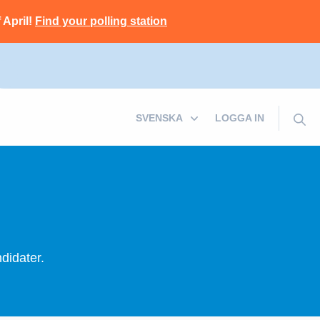
 April!
Find your polling station
LOGGA IN
didater.