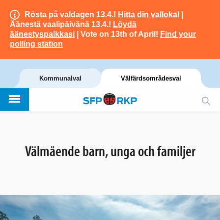
Rösta på valdagen 13.4.!
Hitta din vallokal
|
Äänestä vaalipäivänä 13.4.!
Löydä
äänestyspaikkasi
| Vote on 13th of April!
Find your
polling station
Kommunalval
Välfärdsområdesval
Välmående barn, unga och familjer