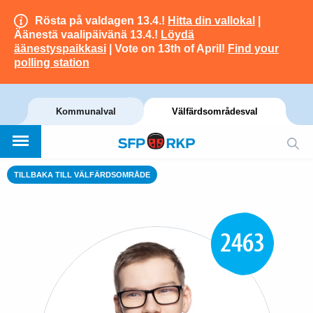
Rösta på valdagen 13.4.!
Hitta din vallokal
|
Äänestä vaalipäivänä 13.4.!
Löydä
äänestyspaikkasi
| Vote on 13th of April!
Find your
polling station
Kommunalval
Välfärdsområdesval
TILLBAKA TILL VÄLFÄRDSOMRÅDE
2463