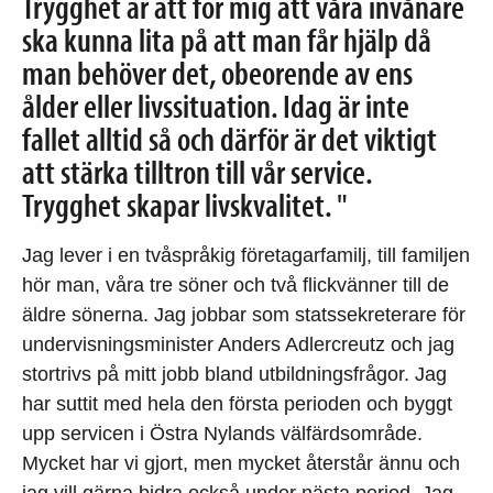
Trygghet är att för mig att våra invånare
ska kunna lita på att man får hjälp då
man behöver det, obeorende av ens
ålder eller livssituation. Idag är inte
fallet alltid så och därför är det viktigt
att stärka tilltron till vår service.
Trygghet skapar livskvalitet. "
Jag lever i en tvåspråkig företagarfamilj, till familjen
hör man, våra tre söner och två flickvänner till de
äldre sönerna. Jag jobbar som statssekreterare för
undervisningsminister Anders Adlercreutz och jag
stortrivs på mitt jobb bland utbildningsfrågor. Jag
har suttit med hela den första perioden och byggt
upp servicen i Östra Nylands välfärdsområde.
Mycket har vi gjort, men mycket återstår ännu och
jag vill gärna bidra också under nästa period. Jag