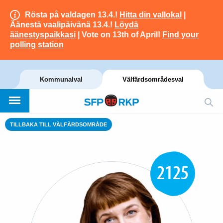
Rösta på valdagen 13.4.!
Hitta din vallokal
|
Äänestä vaalipäivänä 13.4.!
Löydä
äänestyspaikkasi
| Vote on 13th of April!
Find your
polling station
Kommunalval
Välfärdsområdesval
TILLBAKA TILL VÄLFÄRDSOMRÅDE
2125