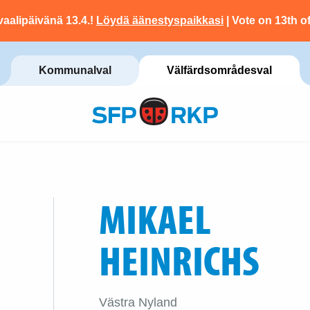
vaalipäivänä 13.4.!
Löydä äänestyspaikkasi
| Vote on 13th of
Kommunalval
Välfärdsområdesval
MIKAEL
HEINRICHS
Västra Nyland