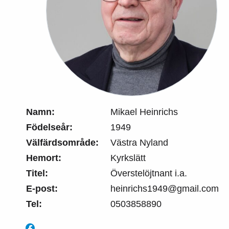
Namn:
Mikael Heinrichs
Födelseår:
1949
Välfärdsområde:
Västra Nyland
Hemort:
Kyrkslätt
Titel:
Överstelöjtnant i.a.
E-post:
heinrichs1949@gmail.com
Tel:
0503858890