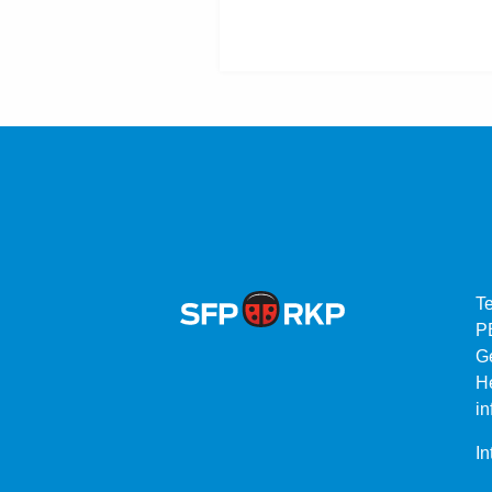
Te
P
G
He
in
In