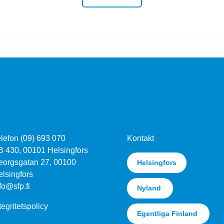
lefon (09) 693 070
Kontakt
B 430, 00101 Helsingfors
eorgsgatan 27, 00100
Helsingfors
lsingfors
fo@sfp.fi
Nyland
tegritetspolicy
Egentliga Finland