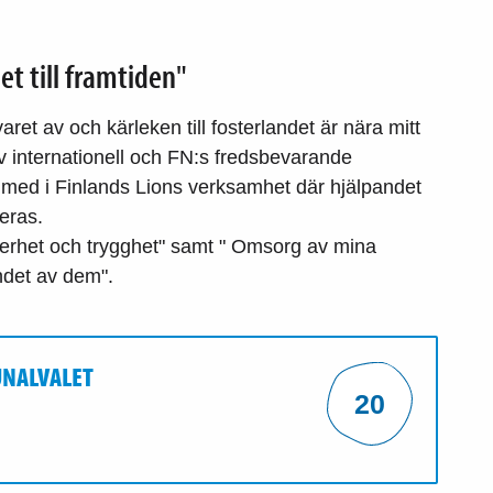
et till framtiden"
varet av och kärleken till fosterlandet är nära mitt
av internationell och FN:s fredsbevarande
t med i Finlands Lions verksamhet där hjälpandet
eras.
äkerhet och trygghet" samt " Omsorg av mina
det av dem".
UNALVALET
20