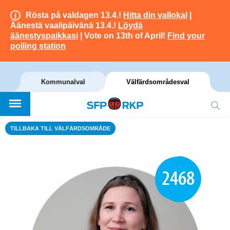
Rösta på valdagen 13.4.!
Hitta din vallokal
|
Äänestä vaalipäivänä 13.4.!
Löydä
äänestyspaikkasi
| Vote on 13th of April!
Find your
polling station
Kommunalval
Välfärdsområdesval
TILLBAKA TILL VÄLFÄRDSOMRÅDE
2468