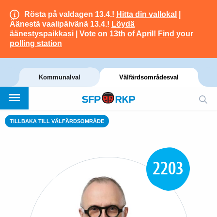
Rösta på valdagen 13.4.!
Hitta din vallokal
|
Äänestä vaalipäivänä 13.4.!
Löydä
äänestyspaikkasi
| Vote on 13th of April!
Find your
polling station
Kommunalval
Välfärdsområdesval
TILLBAKA TILL VÄLFÄRDSOMRÅDE
2203