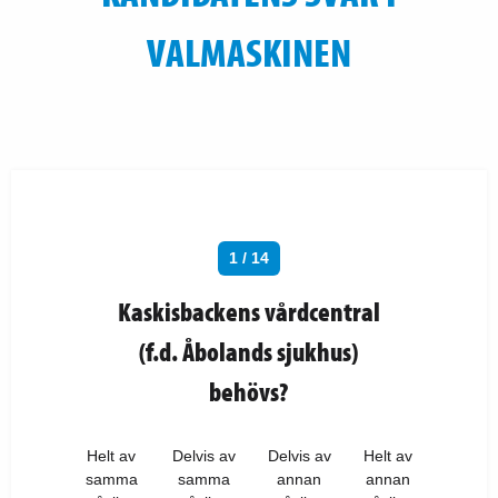
VALMASKINEN
1 / 14
Kaskisbackens vårdcentral
(f.d. Åbolands sjukhus)
behövs?
Helt av
Delvis av
Delvis av
Helt av
samma
samma
annan
annan