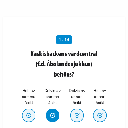
1 / 14
Kaskisbackens vårdcentral
(f.d. Åbolands sjukhus)
behövs?
Helt av
Delvis av
Delvis av
Helt av
samma
samma
annan
annan
åsikt
åsikt
åsikt
åsikt