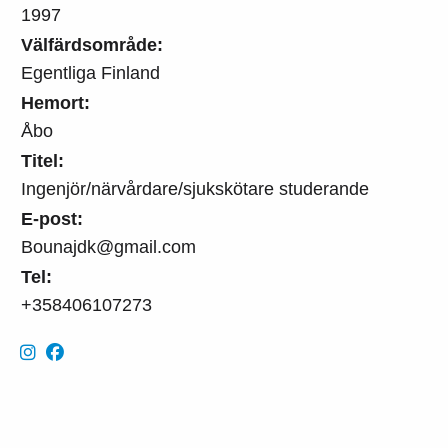
1997
Välfärdsområde:
Egentliga Finland
Hemort:
Åbo
Titel:
Ingenjör/närvårdare/sjukskötare studerande
E-post:
Bounajdk@gmail.com
Tel:
+358406107273