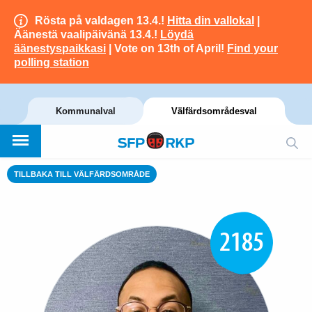
Rösta på valdagen 13.4.!
Hitta din vallokal
|
Äänestä vaalipäivänä 13.4.!
Löydä
äänestyspaikkasi
| Vote on 13th of April!
Find your
polling station
Kommunalval
Välfärdsområdesval
TILLBAKA TILL VÄLFÄRDSOMRÅDE
2185