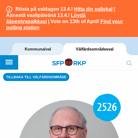
Rösta på valdagen 13.4.!
Hitta din vallokal
|
Äänestä vaalipäivänä 13.4.!
Löydä
äänestyspaikkasi
| Vote on 13th of April!
Find your
polling station
Kommunalval
Välfärdsområdesval
TILLBAKA TILL VÄLFÄRDSOMRÅDE
2526