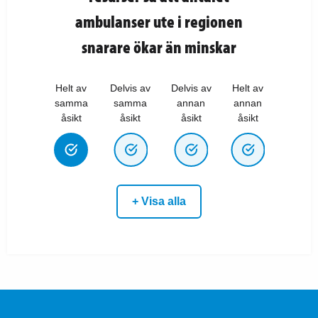
ambulanser ute i regionen
snarare ökar än minskar
Helt av
Delvis av
Delvis av
Helt av
samma
samma
annan
annan
åsikt
åsikt
åsikt
åsikt
+ Visa alla