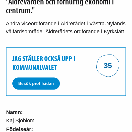
"Äldrevården och förnuftig ekonomi i
centrum."
Andra viceordförande i Äldrerådet i Västra-Nylands
välfärdsområde. Äldrerådets ordförande i Kyrkslätt.
JAG STÄLLER OCKSÅ UPP I
35
KOMMUNALVALET
Besök profilsidan
Namn:
Kaj Sjöblom
Födelseår: