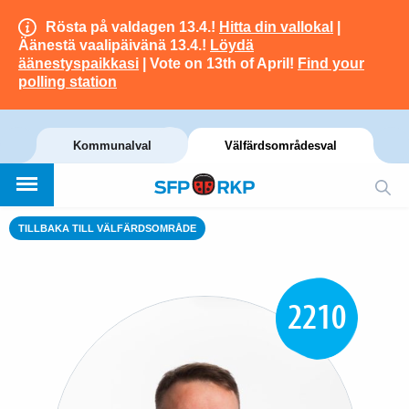
Rösta på valdagen 13.4.!
Hitta din vallokal
|
Äänestä vaalipäivänä 13.4.!
Löydä
äänestyspaikkasi
| Vote on 13th of April!
Find your
polling station
Kommunalval
Välfärdsområdesval
TILLBAKA TILL VÄLFÄRDSOMRÅDE
2210