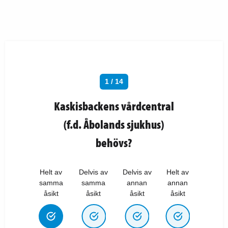
1 / 14
Kaskisbackens vårdcentral
(f.d. Åbolands sjukhus)
behövs?
Helt av
Delvis av
Delvis av
Helt av
samma
samma
annan
annan
åsikt
åsikt
åsikt
åsikt