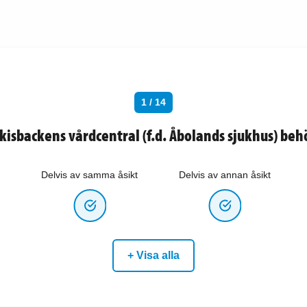
1 / 14
kisbackens vårdcentral (f.d. Åbolands sjukhus) beh
Delvis av samma åsikt
Delvis av annan åsikt
+ Visa alla