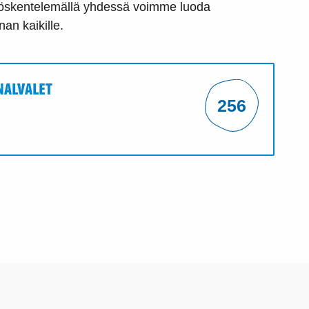
työskentelemällä yhdessä voimme luoda
an kaikille.
NALVALET
256