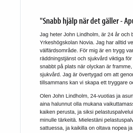
"Snabb hjälp när det gäller - A
Jag heter John Lindholm, är 24 år och b
Yrkeshögskolan Novia. Jag har alltid ve
välfärdsområde. För mig är en trygg var
räddningstjänst och sjukvård viktiga fö
snabbt på plats när olyckan är framme, oc
sjukvård. Jag är övertygad om att geno
tillsammans kan vi skapa ett tryggare oc
Olen John Lindholm, 24-vuotias ja asu
aina halunnut olla mukana vaikuttamassa
kaiken perusta, ja siksi pelastuspalvelu
minulle tärkeitä. Mielestäni pelastuspa
sattuessa, ja kaikilla on oltava nopea 