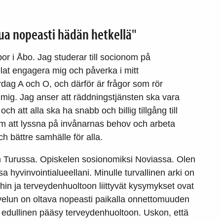
pua nopeasti hädän hetkellä"
or i Åbo. Jag studerar till socionom på
lat engagera mig och påverka i mitt
dag A och O, och därför är frågor som rör
r mig. Jag anser att räddningstjänsten ska vara
h att alla ska ha snabb och billig tillgång till
m att lyssna på invånarnas behov och arbeta
h bättre samhälle för alla.
n Turussa. Opiskelen sosionomiksi Noviassa. Olen
 hyvinvointialueellani. Minulle turvallinen arki on
ihin ja terveydenhuoltoon liittyvät kysymykset ovat
lvelun on oltava nopeasti paikalla onnettomuuden
ja edullinen pääsy terveydenhuoltoon. Uskon, että