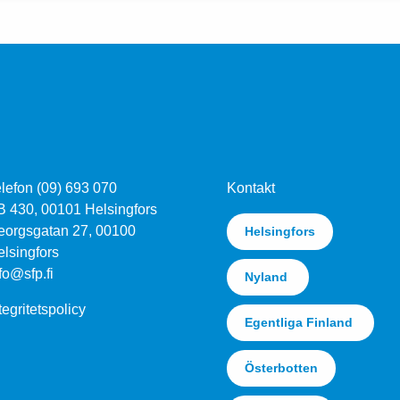
lefon (09) 693 070
Kontakt
B 430, 00101 Helsingfors
eorgsgatan 27, 00100
Helsingfors
lsingfors
fo@sfp.fi
Nyland
tegritetspolicy
Egentliga Finland
Österbotten