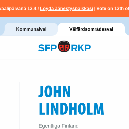
vaalipäivänä 13.4.!
Löydä äänestyspaikkasi
| Vote on 13th of
Kommunalval
Välfärdsområdesval
JOHN
LINDHOLM
Egentliga Finland