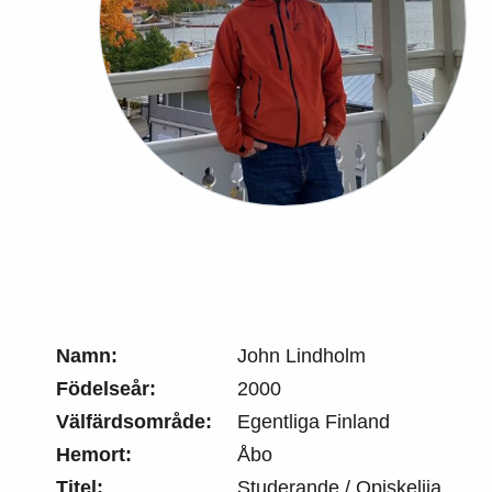
Namn:
John Lindholm
Födelseår:
2000
Välfärdsområde:
Egentliga Finland
Hemort:
Åbo
Titel:
Studerande / Opiskelija