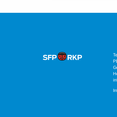
Te
P
G
He
in
In