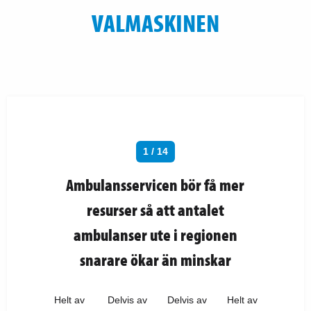
VALMASKINEN
1 / 14
Ambulansservicen bör få mer
resurser så att antalet
ambulanser ute i regionen
snarare ökar än minskar
Helt av
Delvis av
Delvis av
Helt av