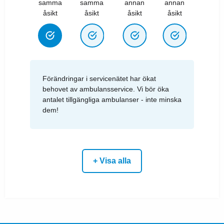
samma
samma
annan
annan
åsikt
åsikt
åsikt
åsikt
Förändringar i servicenätet har ökat
behovet av ambulansservice. Vi bör öka
antalet tillgängliga ambulanser - inte minska
dem!
+ Visa alla