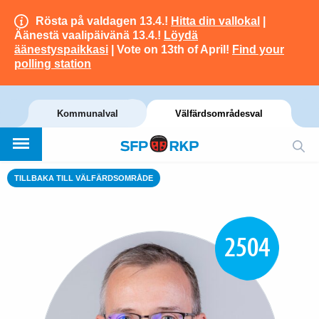
Rösta på valdagen 13.4.!
Hitta din vallokal
|
Äänestä vaalipäivänä 13.4.!
Löydä
äänestyspaikkasi
| Vote on 13th of April!
Find your
polling station
Kommunalval
Välfärdsområdesval
TILLBAKA TILL VÄLFÄRDSOMRÅDE
2504