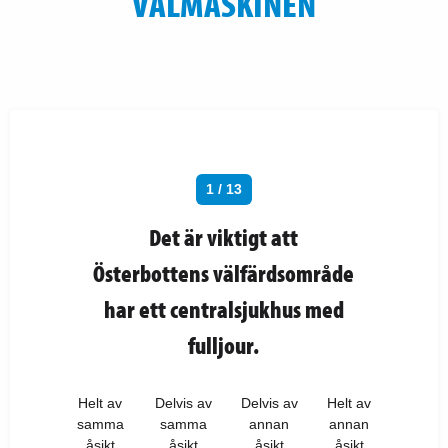
VALMASKINEN
1 / 13
Det är viktigt att
Österbottens välfärdsområde
har ett centralsjukhus med
fulljour.
Helt av
Delvis av
Delvis av
Helt av
samma
samma
annan
annan
åsikt
åsikt
åsikt
åsikt