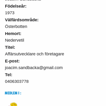
Födelseår:
1973
Välfärdsområde:
Österbotten
Hemort:
Nedervetil
Titel:
Affärsutvecklare och företagare
E-post:
joacim.sandbacka@gmail.com
Tel:
0406303778
MEDLEM I :