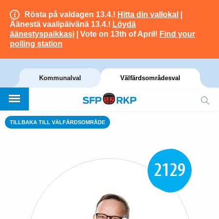
Rösta på valdagen 13.4.!
Hitta din vallokal
|
Äänestä vaalipäivänä 13.4.!
Löydä
äänestyspaikkasi
| Vote on 13th of April!
Find your
polling station
Kommunalval
Välfärdsområdesval
TILLBAKA TILL VÄLFÄRDSOMRÅDE
2129