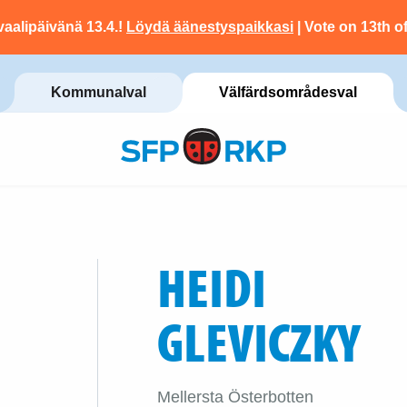
vaalipäivänä 13.4.!
Löydä äänestyspaikkasi
| Vote on 13th of
Kommunalval
Välfärdsområdesval
HEIDI
GLEVICZKY
Mellersta Österbotten