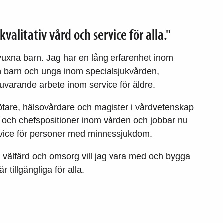
valitativ vård och service för alla."
t vuxna barn. Jag har en lång erfarenhet inom
ån barn och unga inom specialsjukvården,
 nuvarande arbete inom service för äldre.
kötare, hälsovårdare och magister i vårdvetenskap
r- och chefspositioner inom vården och jobbar nu
rvice för personer med minnessjukdom.
välfärd och omsorg vill jag vara med och bygga
 tillgängliga för alla.