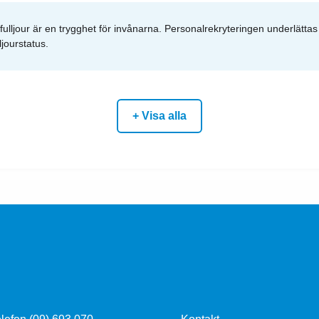
ulljour är en trygghet för invånarna. Personalrekryteringen underlättas
ljourstatus.
+ Visa alla