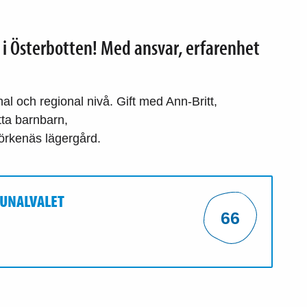
 i Österbotten! Med ansvar, erfarenhet
l och regional nivå. Gift med Ann-Britt,
tta barnbarn,
rkenäs lägergård.
MUNALVALET
66