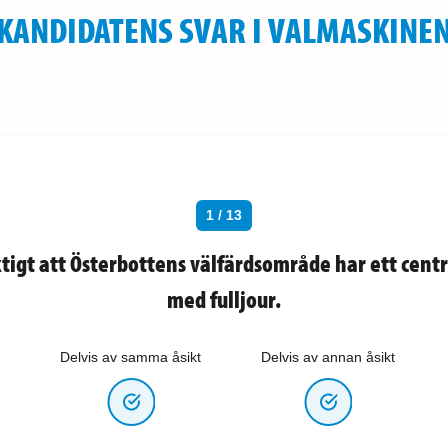
KANDIDATENS SVAR I VALMASKINE
1 / 13
ktigt att Österbottens välfärdsområde har ett cent
med fulljour.
Delvis av samma åsikt
Delvis av annan åsikt