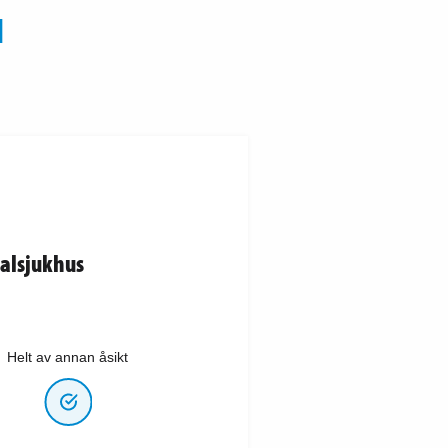
N
ralsjukhus
Helt av annan åsikt