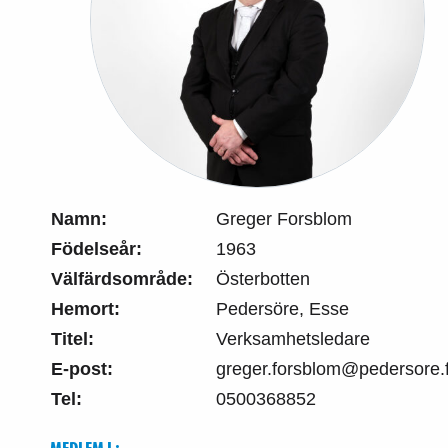
Namn:
Greger Forsblom
Födelseår:
1963
Välfärdsområde:
Österbotten
Hemort:
Pedersöre, Esse
Titel:
Verksamhetsledare
E-post:
greger.forsblom@pedersore.f
Tel:
0500368852
MEDLEM I :