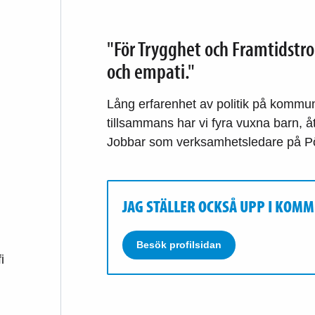
"För Trygghet och Framtidstro
och empati."
Lång erfarenhet av politik på kommuna
tillsammans har vi fyra vuxna barn, å
Jobbar som verksamhetsledare på Pö
JAG STÄLLER OCKSÅ UPP I KOM
Besök profilsidan
i