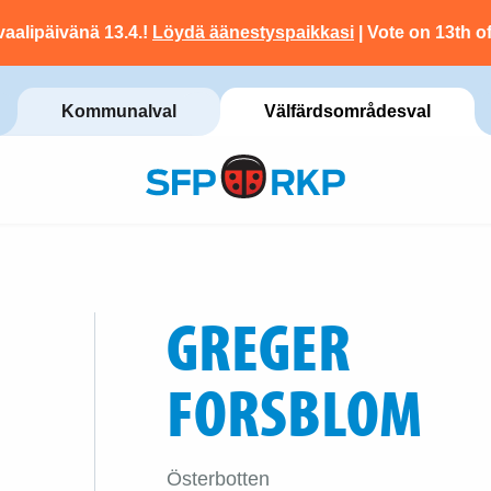
vaalipäivänä 13.4.!
Löydä äänestyspaikkasi
| Vote on 13th of
Kommunalval
Välfärdsområdesval
GREGER
FORSBLOM
Österbotten