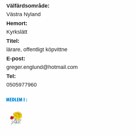
Välfärdsområde:
Västra Nyland
Hemort:
Kyrkslätt
Titel:
lärare, offentligt köpvittne
E-post:
greger.englund@hotmail.com
Tel:
0505977960
MEDLEM I :