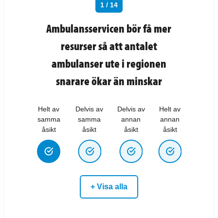
1 / 14
Ambulansservicen bör få mer
resurser så att antalet
ambulanser ute i regionen
snarare ökar än minskar
Helt av
Delvis av
Delvis av
Helt av
samma
samma
annan
annan
åsikt
åsikt
åsikt
åsikt
+ Visa alla