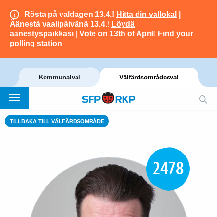
Rösta på valdagen 13.4.!
Hitta din vallokal
|
Äänestä vaalipäivänä 13.4.!
Löydä
äänestyspaikkasi
| Vote on 13th of April!
Find your
polling station
Kommunalval
Välfärdsområdesval
TILLBAKA TILL VÄLFÄRDSOMRÅDE
2478