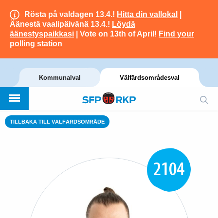
Rösta på valdagen 13.4.!
Hitta din vallokal
|
Äänestä vaalipäivänä 13.4.!
Löydä
äänestyspaikkasi
| Vote on 13th of April!
Find your
polling station
Kommunalval
Välfärdsområdesval
TILLBAKA TILL VÄLFÄRDSOMRÅDE
2104