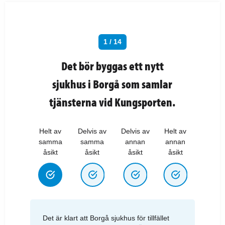
1 / 14
Det bör byggas ett nytt
sjukhus i Borgå som samlar
tjänsterna vid Kungsporten.
Helt av
Delvis av
Delvis av
Helt av
samma
samma
annan
annan
åsikt
åsikt
åsikt
åsikt
Det är klart att Borgå sjukhus för tillfället