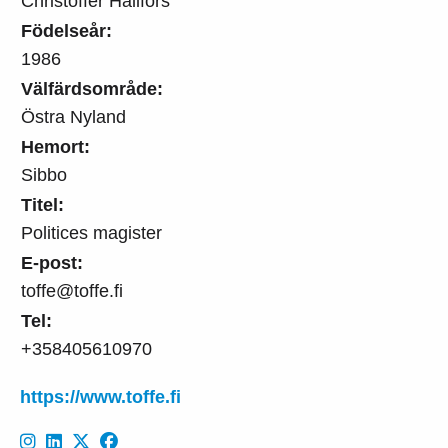
Christoffer Hällfors
Födelseår:
1986
Välfärdsområde:
Östra Nyland
Hemort:
Sibbo
Titel:
Politices magister
E-post:
toffe@toffe.fi
Tel:
+358405610970
https://www.toffe.fi