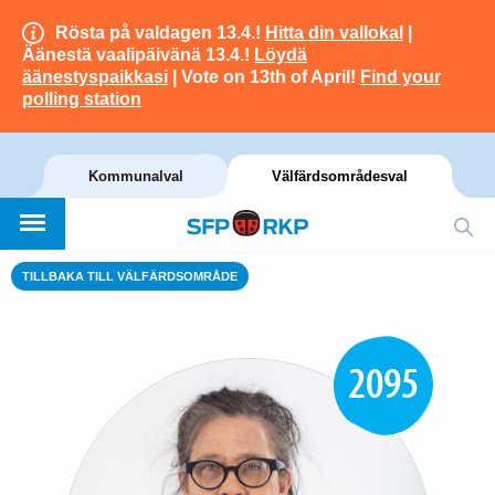
Rösta på valdagen 13.4.!
Hitta din vallokal
|
Äänestä vaalipäivänä 13.4.!
Löydä
äänestyspaikkasi
| Vote on 13th of April!
Find your
polling station
Kommunalval
Välfärdsområdesval
TILLBAKA TILL VÄLFÄRDSOMRÅDE
2095