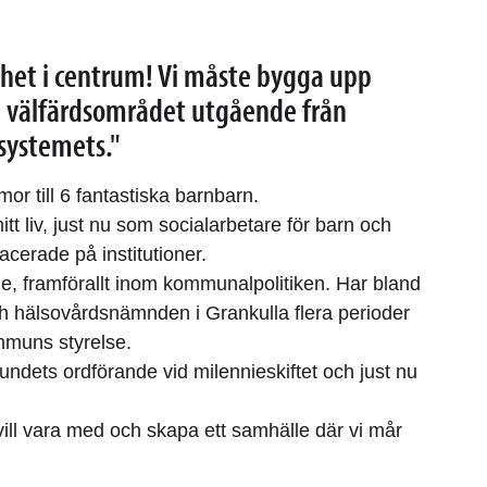
het i centrum! Vi måste bygga upp
la välfärdsområdet utgående från
systemets."
or till 6 fantastiska barnbarn.
t liv, just nu som socialarbetare för barn och
erade på institutioner.
änge, framförallt inom kommunalpolitiken. Har bland
och hälsovårdsnämnden i Grankulla flera perioder
mmuns styrelse.
ndets ordförande vid milennieskiftet och just nu
vill vara med och skapa ett samhälle där vi mår