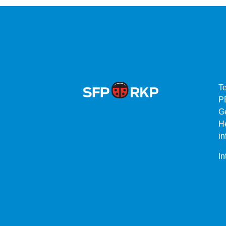
Te
P
G
He
in
In