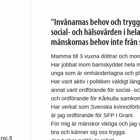
"Invånarnas behov och trygg
social- och hälsovården i he
mänskornas behov inte från 
Mamma till 3 vuxna döttrar och morm
Har jobbat inom barnskyddet hela mit
unga som är omhändertagna och plac
Har varit aktiv i politiken väldigt l
annat varit ordförande för social- 
och ordförande för Kårkulla samko
Har verkat som Svenska kvinnoförbu
är jag ordförande för SFP i Grani.
För mig är mänskor viktiga och jag 
bra och känner sig oss trygga.
ic.fi