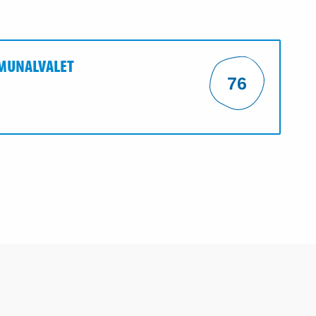
MMUNALVALET
76