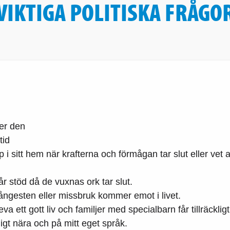
VIKTIGA POLITISKA FRÅGO
ver den
tid
 sitt hem när krafterna och förmågan tar slut eller vet att
får stöd då de vuxnas ork tar slut.
 ångesten eller missbruk kommer emot i livet.
va ett gott liv och familjer med specialbarn får tillräcklig
kligt nära och på mitt eget språk.