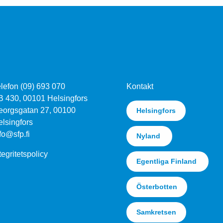
lefon (09) 693 070
Kontakt
B 430, 00101 Helsingfors
eorgsgatan 27, 00100
Helsingfors
lsingfors
fo@sfp.fi
Nyland
tegritetspolicy
Egentliga Finland
Österbotten
Samkretsen