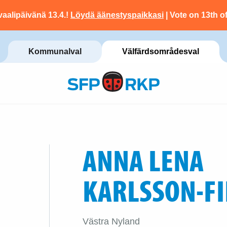
vaalipäivänä 13.4.!
Löydä äänestyspaikkasi
| Vote on 13th of
Kommunalval
Välfärdsområdesval
ANNA LENA
KARLSSON-F
Västra Nyland