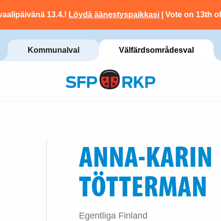
vaalipäivänä 13.4.!
Löydä äänestyspaikkasi
| Vote on 13th of
Kommunalval
Välfärdsområdesval
ANNA-KARIN
TÖTTERMAN
Egentliga Finland