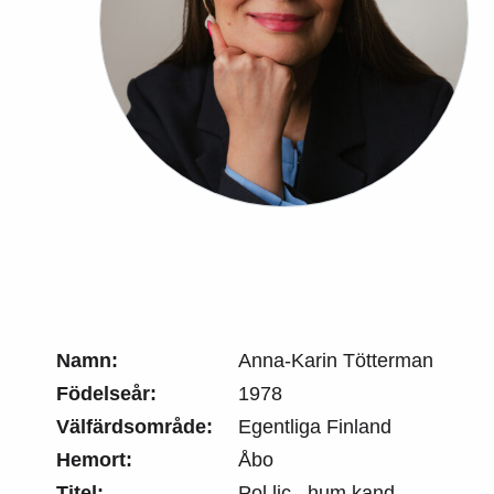
Namn:
Anna-Karin Tötterman
Födelseår:
1978
Välfärdsområde:
Egentliga Finland
Hemort:
Åbo
Titel:
Pol.lic., hum.kand.