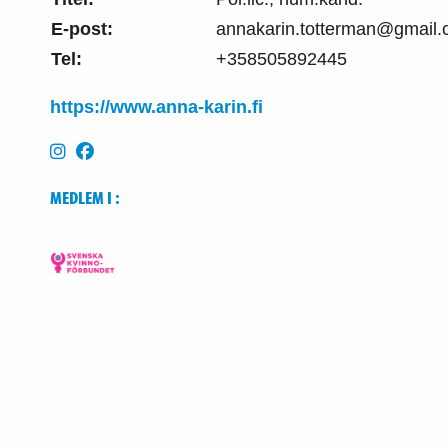
E-post:
annakarin.totterman@gmail
Tel:
+358505892445
https://www.anna-karin.fi
MEDLEM I :