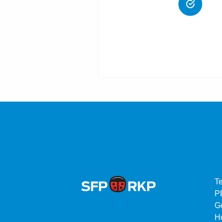
Te
P
G
He