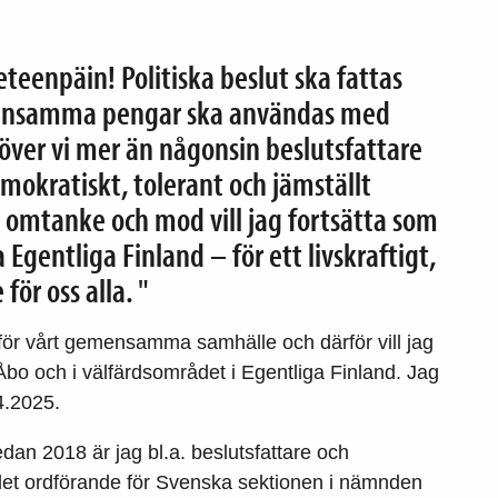
eteenpäin! Politiska beslut ska fattas
ensamma pengar ska användas med
höver vi mer än någonsin beslutsfattare
mokratiskt, tolerant och jämställt
mtanke och mod vill jag fortsätta som
a Egentliga Finland – för ett livskraftigt,
för oss alla. "
ör vårt gemensamma samhälle och därför vill jag
 Åbo och i välfärdsområdet i Egentliga Finland. Jag
4.2025.
edan 2018 är jag bl.a. beslutsfattare och
llfället ordförande för Svenska sektionen i nämnden