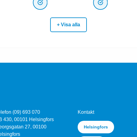
+ Visa alla
lefon (09) 693 070
Kontakt
B 430, 00101 Helsingfors
eorgsgatan 27, 00100
Helsingfors
lsingfors