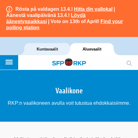
Rösta på valdagen 13.4.!
Hitta din vallokal
|
Äänestä vaalipäivänä 13.4.!
Löydä
äänestyspaikkasi
| Vote on 13th of April!
Find your
polling station
Kuntavaalit
Aluevaalit
Vaalikone
RKP:n vaalikoneen avulla voit tutustua ehdokkaisiimme.