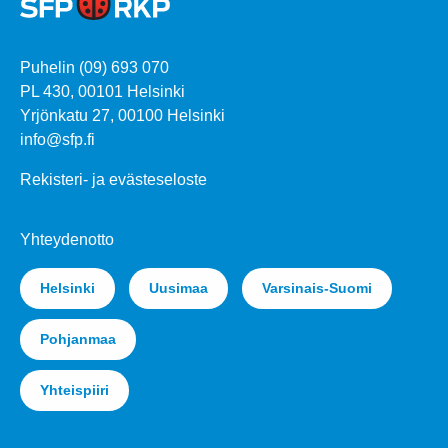
Puhelin (09) 693 070
PL 430, 00101 Helsinki
Yrjönkatu 27, 00100 Helsinki
info@sfp.fi
Rekisteri- ja evästeseloste
Yhteydenotto
Helsinki
Uusimaa
Varsinais-Suomi
Pohjanmaa
Yhteispiiri