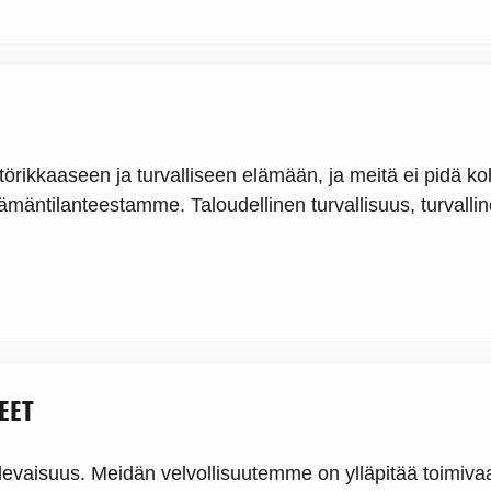
ltörikkaaseen ja turvalliseen elämään, ja meitä ei pidä
n elämäntilanteestamme. Taloudellinen turvallisuus, turval
EET
isuus. Meidän velvollisuutemme on ylläpitää toimivaa j