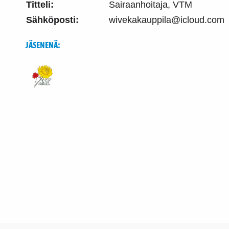
Titteli:
Sairaanhoitaja, VTM
Sähköposti:
wivekakauppila@icloud.com
JÄSENENÄ: