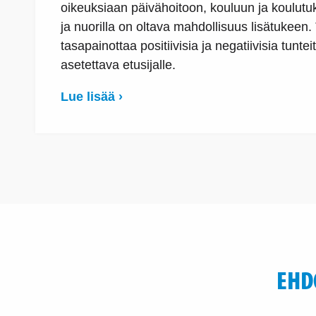
oikeuksiaan päivähoitoon, kouluun ja koulutuks
ja nuorilla on oltava mahdollisuus lisätukeen. 
tasapainottaa positiivisia ja negatiivisia tunte
asetettava etusijalle.
Lue lisää ›
EHD