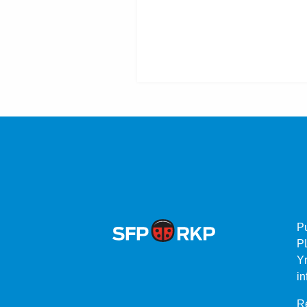
P
P
Yr
in
Re