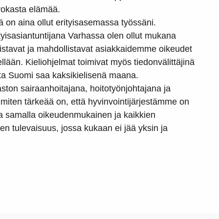
rvokasta elämää.
sä on aina ollut erityisasemassa työssäni.
tyisasiantuntijana Varhassa olen ollut mukana
vistavat ja mahdollistavat asiakkaidemme oikeudet
llään. Kieliohjelmat toimivat myös tiedonvälittäjinä
ita Suomi saa kaksikielisenä maana.
aston sairaanhoitajana, hoitotyönjohtajana ja
miten tärkeää on, että hyvinvointijärjestämme on
tta samalla oikeudenmukainen ja kaikkien
nen tulevaisuus, jossa kukaan ei jää yksin ja