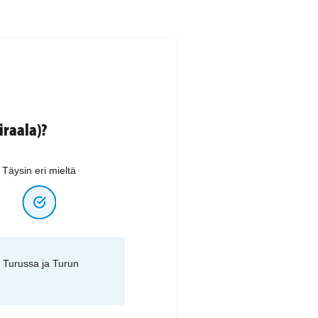
raala)?
Täysin eri mieltä
i Turussa ja Turun