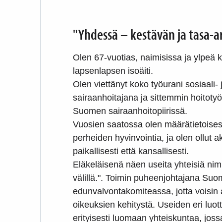
"Yhdessä – kestävän ja tasa-a
Olen 67-vuotias, naimisissa ja ylpeä 
lapsenlapsen isoäiti.
Olen viettänyt koko työurani sosiaali-
sairaanhoitajana ja sittemmin hoitotyön
Suomen sairaanhoitopiirissä.
Vuosien saatossa olen määrätietoisest
perheiden hyvinvointia, ja olen ollut 
paikallisesti että kansallisesti.
Eläkeläisenä näen useita yhteisiä nim
välillä.". Toimin puheenjohtajana Suom
edunvalvontakomiteassa, jotta voisin a
oikeuksien kehitystä. Useiden eri luot
erityisesti luomaan yhteiskuntaa, jossa