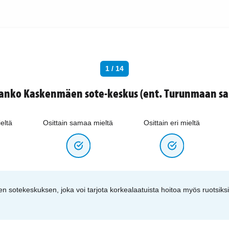
1 / 14
aanko Kaskenmäen sote-keskus (ent. Turunmaan sai
eltä
Osittain samaa mieltä
Osittain eri mieltä
en sotekeskuksen, joka voi tarjota korkealaatuista hoitoa myös ruotsiks