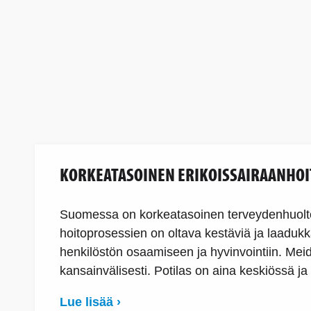
KORKEATASOINEN ERIKOISSAIRAANHOI
Suomessa on korkeatasoinen terveydenhuolto,
hoitoprosessien on oltava kestäviä ja laaduk
henkilöstön osaamiseen ja hyvinvointiin. Meidän
kansainvälisesti. Potilas on aina keskiössä 
Lue lisää ›