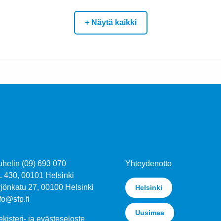
+ Näytä kaikki
uhelin (09) 693 070
Yhteydenotto
L 430, 00101 Helsinki
jönkatu 27, 00100 Helsinki
Helsinki
fo@sfp.fi
Uusimaa
kisteri- ja evästeseloste