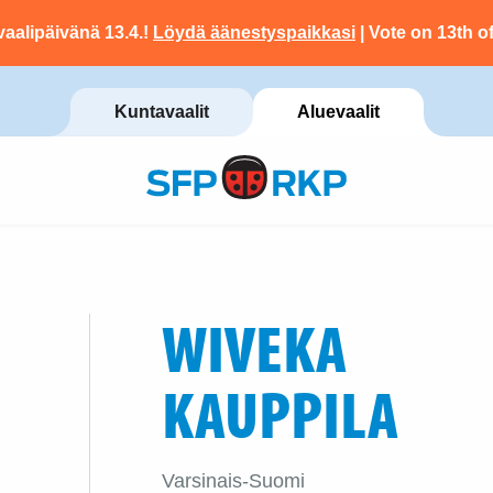
vaalipäivänä 13.4.!
Löydä äänestyspaikkasi
| Vote on 13th of
Kuntavaalit
Aluevaalit
WIVEKA
KAUPPILA
Varsinais-Suomi