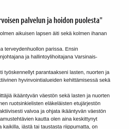
rvoisen palvelun ja hoidon puolesta"
kolmen aikuisen lapsen äiti sekä kolmen ihanan
 ja terveydenhuollon parissa. Ensin
johtajana ja hallintoylihoitajana Varsinais-
i työskennellyt parantaakseni lasten, nuorten ja
aktiivinen hyvinvointialueiden kehittämisessä sekä
ittäjiä ikääntyvän väestön sekä lasten ja nuorten
en ruotsinkielisten eläkeläisten etujärjestön
ktiivisesti valvoa ja ohjata ikääntyvän väestön
tamustehtävien kautta olen aina keskittynyt
 kaikilla, iästä tai taustasta riippumatta, on