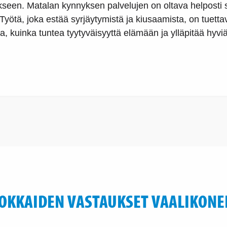
een. Matalan kynnyksen palvelujen on oltava helposti saat
Työtä, joka estää syrjäytymistä ja kiusaamista, on tuettav
ita, kuinka tuntea tyytyväisyyttä elämään ja ylläpitää hyvi
OKKAIDEN VASTAUKSET VAALIKONE