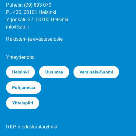
Puhelin (09) 693 070
PL 430, 00101 Helsinki
Yrjönkatu 27, 00100 Helsinki
info@sfp.fi
Rekisteri- ja evästeseloste
Yhteydenotto
Helsinki
Uusimaa
Varsinais-Suomi
Pohjanmaa
Yhteispiiri
RKP:n eduskuntaryhmä