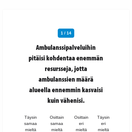
1 / 14
Ambulanssipalveluihin
pitäisi kohdentaa enemmän
resursseja, jotta
ambulanssien määrä
alueella ennemmin kasvaisi
kuin vähenisi.
Täysin
Osittain
Osittain
Täysin
samaa
samaa
eri
eri
mieltä
mieltä
mieltä
mieltä