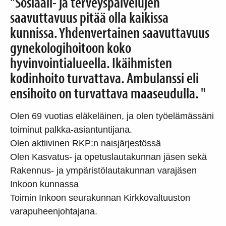
"Sosiaali- ja terveyspalvelujen
saavuttavuus pitää olla kaikissa
kunnissa. Yhdenvertainen saavuttavuus
gynekologihoitoon koko
hyvinvointialueella. Ikäihmisten
kodinhoito turvattava. Ambulanssi eli
ensihoito on turvattava maaseudulla. "
Olen 69 vuotias eläkeläinen, ja olen työelämässäni
toiminut palkka-asiantuntijana.
Olen aktiivinen RKP:n naisjärjestössä
Olen Kasvatus- ja opetuslautakunnan jäsen sekä
Rakennus- ja ympäristölautakunnan varajäsen
Inkoon kunnassa
Toimin Inkoon seurakunnan Kirkkovaltuuston
varapuheenjohtajana.