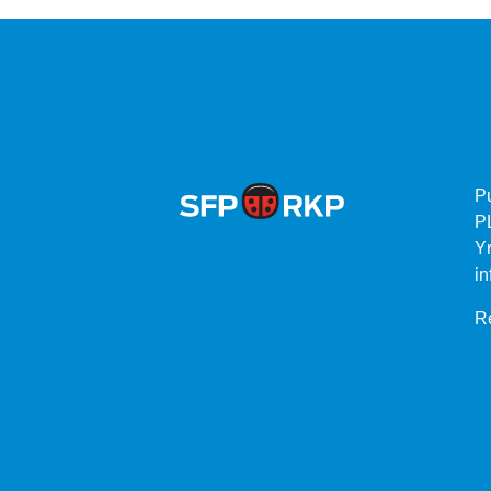
P
P
Yr
in
Re