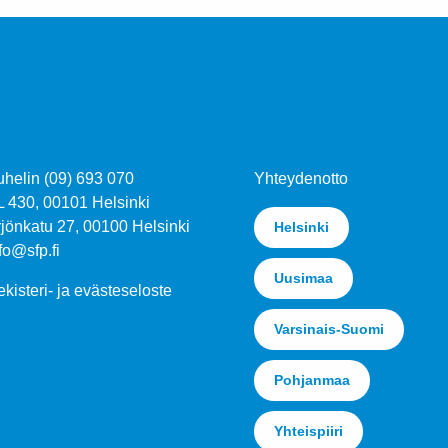
uhelin (09) 693 070
Yhteydenotto
L 430, 00101 Helsinki
jönkatu 27, 00100 Helsinki
Helsinki
fo@sfp.fi
Uusimaa
kisteri- ja evästeseloste
Varsinais-Suomi
Pohjanmaa
Yhteispiiri