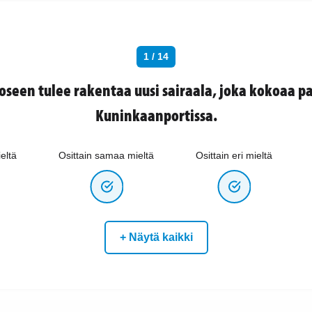
1 / 14
oseen tulee rakentaa uusi sairaala, joka kokoaa pa
Kuninkaanportissa.
eltä
Osittain samaa mieltä
Osittain eri mieltä
+ Näytä kaikki