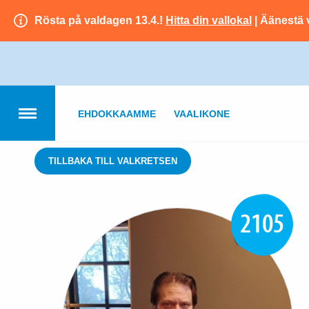
Rösta på valdagen 13.4.!
Hitta din vallokal
| Äänestä 
EHDOKKAAMME
VAALIKONE
TILLBAKA TILL VALKRETSEN
2105