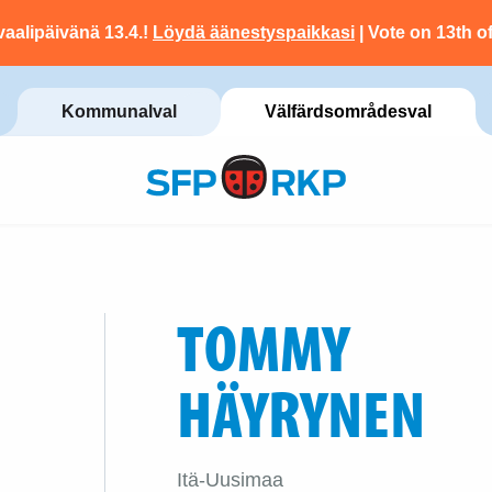
vaalipäivänä 13.4.!
Löydä äänestyspaikkasi
| Vote on 13th of
Kommunalval
Välfärdsområdesval
TOMMY
HÄYRYNEN
Itä-Uusimaa