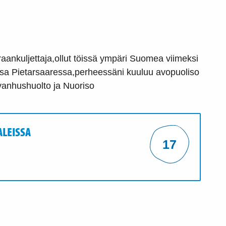
raankuljettaja,ollut töissä ympäri Suomea viimeksi
sa Pietarsaaressa,perheessäni kuuluu avopuoliso
n vanhushuolto ja Nuoriso
ALEISSA
17