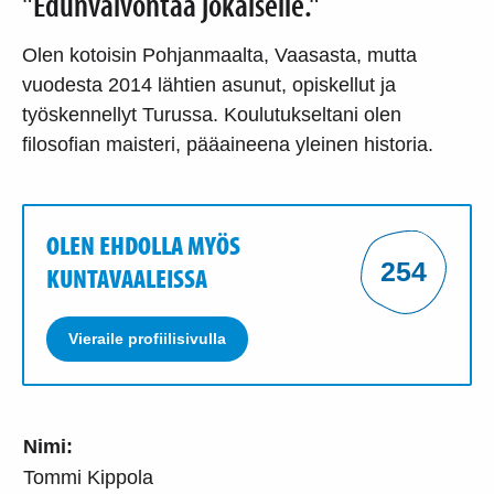
"Edunvalvontaa jokaiselle."
Olen kotoisin Pohjanmaalta, Vaasasta, mutta
vuodesta 2014 lähtien asunut, opiskellut ja
työskennellyt Turussa. Koulutukseltani olen
filosofian maisteri, pääaineena yleinen historia.
OLEN EHDOLLA MYÖS
254
KUNTAVAALEISSA
Vieraile profiilisivulla
Nimi:
Tommi Kippola