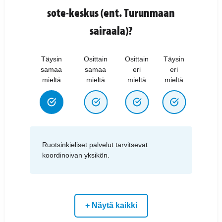
sote-keskus (ent. Turunmaan
sairaala)?
Täysin
Osittain
Osittain
Täysin
samaa
samaa
eri
eri
mieltä
mieltä
mieltä
mieltä
Ruotsinkieliset palvelut tarvitsevat
koordinoivan yksikön.
+ Näytä kaikki