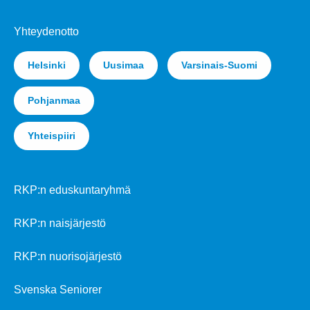
Yhteydenotto
Helsinki
Uusimaa
Varsinais-Suomi
Pohjanmaa
Yhteispiiri
RKP:n eduskuntaryhmä
RKP:n naisjärjestö
RKP:n nuorisojärjestö
Svenska Seniorer