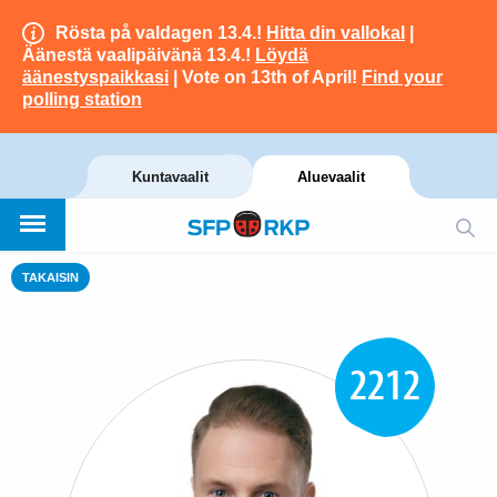
Rösta på valdagen 13.4.!
Hitta din vallokal
|
Äänestä vaalipäivänä 13.4.!
Löydä
äänestyspaikkasi
| Vote on 13th of April!
Find your
polling station
Kuntavaalit
Aluevaalit
TAKAISIN
2212