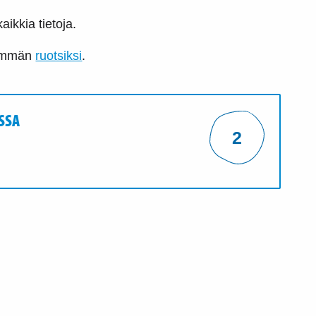
aikkia tietoja.
nemmän
ruotsiksi
.
SSA
2