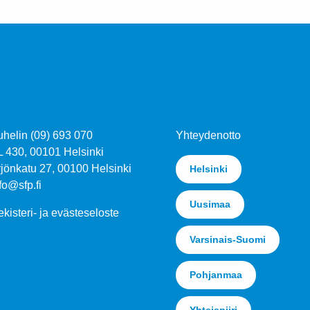
uhelin (09) 693 070
Yhteydenotto
L 430, 00101 Helsinki
jönkatu 27, 00100 Helsinki
Helsinki
fo@sfp.fi
Uusimaa
kisteri- ja evästeseloste
Varsinais-Suomi
Pohjanmaa