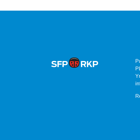
P
P
Yr
in
Re