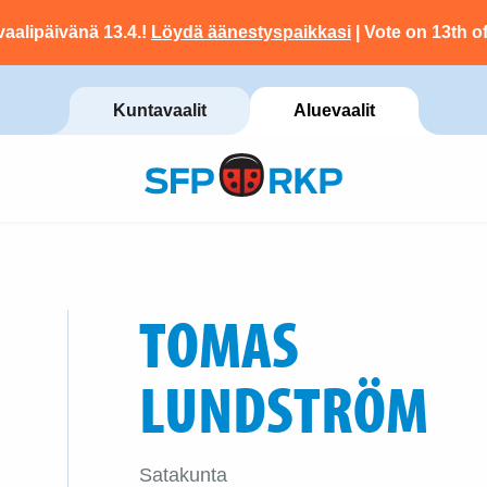
vaalipäivänä 13.4.!
Löydä äänestyspaikkasi
| Vote on 13th of
Kuntavaalit
Aluevaalit
TOMAS
LUNDSTRÖM
Satakunta