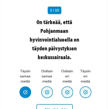
1 / 13
On tärkeää, että
Pohjanmaan
hyvinvointialueella on
täyden päivystyksen
keskussairaala.
Täysin
Osittain
Osittain
Täysin
samaa
samaa
eri
eri
mieltä
mieltä
mieltä
mieltä