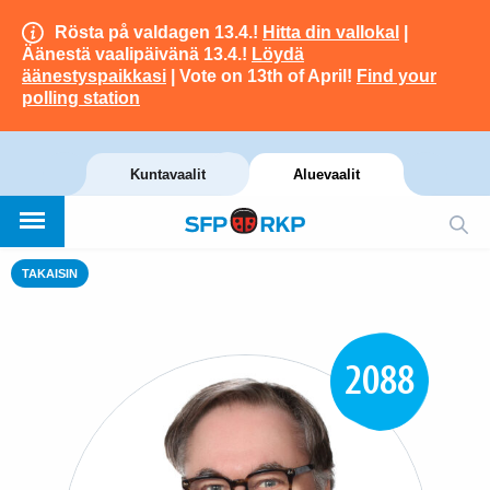
Rösta på valdagen 13.4.!
Hitta din vallokal
|
Äänestä vaalipäivänä 13.4.!
Löydä
äänestyspaikkasi
| Vote on 13th of April!
Find your
polling station
Kuntavaalit
Aluevaalit
TAKAISIN
2088