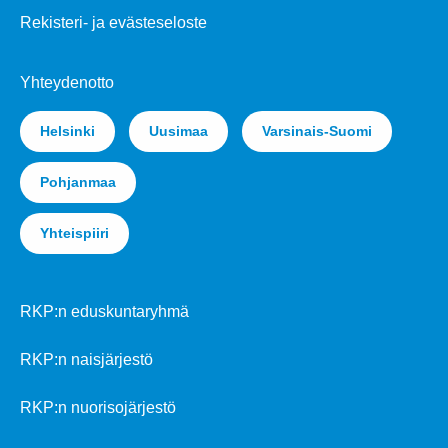
Rekisteri- ja evästeseloste
Yhteydenotto
Helsinki
Uusimaa
Varsinais-Suomi
Pohjanmaa
Yhteispiiri
RKP:n eduskuntaryhmä
RKP:n naisjärjestö
RKP:n nuorisojärjestö