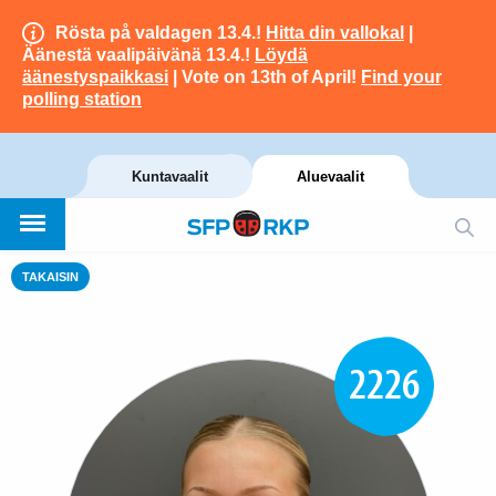
Rösta på valdagen 13.4.!
Hitta din vallokal
|
Äänestä vaalipäivänä 13.4.!
Löydä
äänestyspaikkasi
| Vote on 13th of April!
Find your
polling station
Kuntavaalit
Aluevaalit
TAKAISIN
2226