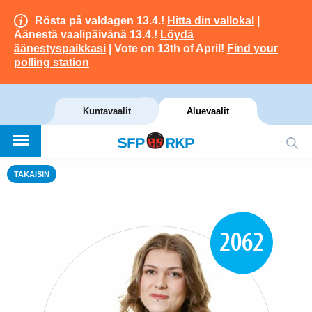
Rösta på valdagen 13.4.!
Hitta din vallokal
|
Äänestä vaalipäivänä 13.4.!
Löydä
äänestyspaikkasi
| Vote on 13th of April!
Find your
polling station
Kuntavaalit
Aluevaalit
TAKAISIN
2062