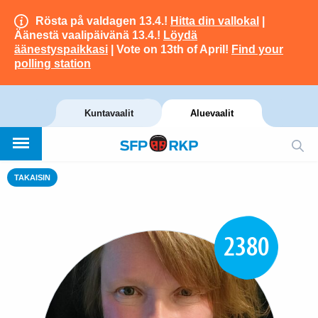
Rösta på valdagen 13.4.!
Hitta din vallokal
|
Äänestä vaalipäivänä 13.4.!
Löydä
äänestyspaikkasi
| Vote on 13th of April!
Find your
polling station
Kuntavaalit
Aluevaalit
TAKAISIN
2380