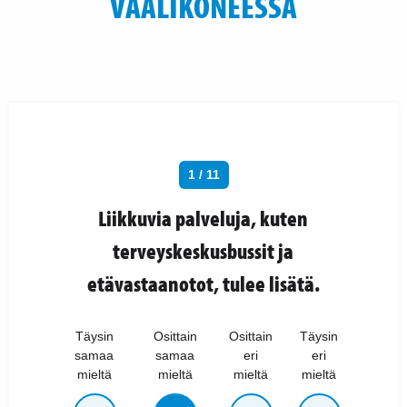
VAALIKONEESSA
1 / 11
Liikkuvia palveluja, kuten
terveyskeskusbussit ja
etävastaanotot, tulee lisätä.
Täysin
Osittain
Osittain
Täysin
samaa
samaa
eri
eri
mieltä
mieltä
mieltä
mieltä