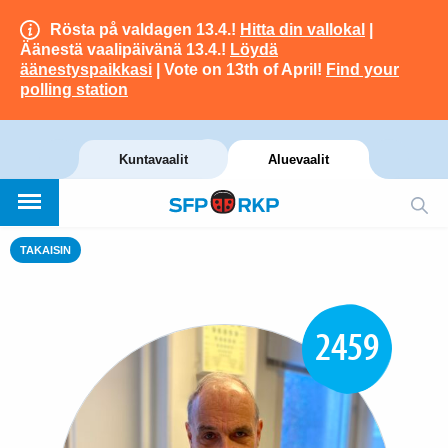
Rösta på valdagen 13.4.!
Hitta din vallokal
|
Äänestä vaalipäivänä 13.4.!
Löydä
äänestyspaikkasi
| Vote on 13th of April!
Find your
polling station
Kuntavaalit
Aluevaalit
TAKAISIN
2459