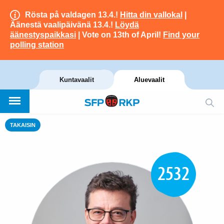
Rösta på valdagen 13.4.!
Hitta din vallokal
|
Äänestä vaalipäivänä 13.4.!
Löydä
äänestyspaikkasi
| Vote on 13th of April!
Find your
polling station
Kuntavaalit
Aluevaalit
TAKAISIN
2532